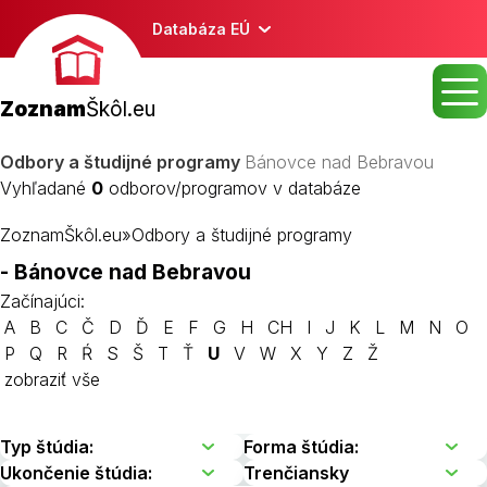
Databáza EÚ
Zoznam
Škôl.eu
Odbory a študijné programy
Bánovce nad Bebravou
Vyhľadané
0
odborov/programov v databáze
ZoznamŠkôl.eu
»
Odbory a študijné programy
- Bánovce nad Bebravou
Začínajúci:
A
B
C
Č
D
Ď
E
F
G
H
CH
I
J
K
L
M
N
O
P
Q
R
Ŕ
S
Š
T
Ť
U
V
W
X
Y
Z
Ž
zobraziť vše