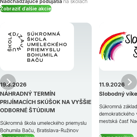
Nadchádzajúce podujatia
na školách
Zobraziť ďalšie akcie
Predchádzajúci
19.8.2026
11.9.2026
NÁHRADNÝ TERMÍN
Slobodný vík
PRIJÍMACÍCH SKÚŠOK NA VYŠŠIE
Súkromná základ
ODBORNÉ ŠTÚDIUM
demokratického v
mestská časť Na
Súkromná škola umeleckého priemyslu
Bohumila Baču, Bratislava-Ružinov