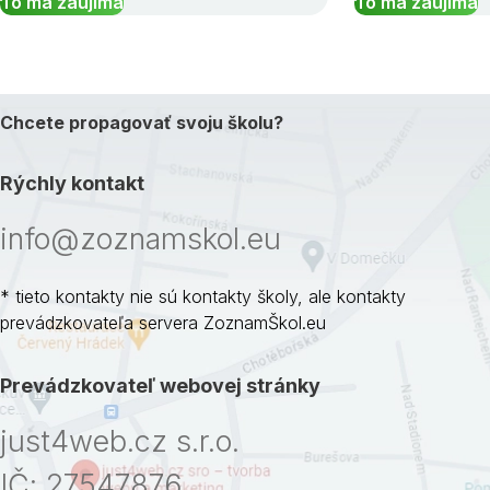
To ma zaujíma
To ma zaujíma
Chcete propagovať svoju školu?
Rýchly kontakt
info@zoznamskol.eu
* tieto kontakty nie sú kontakty školy, ale kontakty
prevádzkovateľa servera ZoznamŠkol.eu
Prevádzkovateľ webovej stránky
just4web.cz s.r.o.
IČ: 27547876