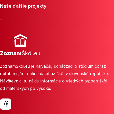
Naše ďalšie projekty
-
Zoznam
Škôl.eu
ZoznamŠkôl.eu je najväčší, uchádzači o štúdium čoraz
obľúbenejšie, online databáz škôl v slovenské republike.
Návštevníci tu nájdu informácie o všetkých typoch škôl -
od materských po vysoké.