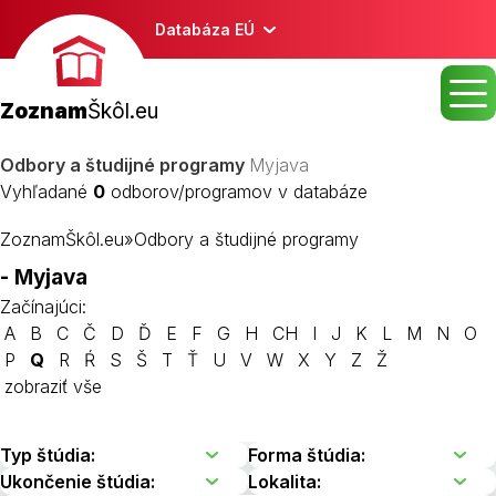
Databáza EÚ
Zoznam
Škôl.eu
Odbory a študijné programy
Myjava
Vyhľadané
0
odborov/programov v databáze
ZoznamŠkôl.eu
»
Odbory a študijné programy
- Myjava
Začínajúci:
A
B
C
Č
D
Ď
E
F
G
H
CH
I
J
K
L
M
N
O
P
Q
R
Ŕ
S
Š
T
Ť
U
V
W
X
Y
Z
Ž
zobraziť vše