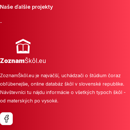
Naše ďalšie projekty
-
Zoznam
Škôl.eu
ZoznamŠkôl.eu je najväčší, uchádzači o štúdium čoraz
obľúbenejšie, online databáz škôl v slovenské republike.
Návštevníci tu nájdu informácie o všetkých typoch škôl -
od materských po vysoké.