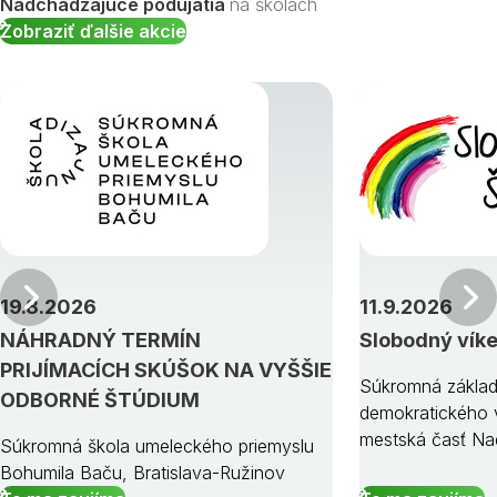
Nadchádzajúce podujatia
na školách
Zobraziť ďalšie akcie
Predchádzajúci
19.8.2026
11.9.2026
NÁHRADNÝ TERMÍN
Slobodný vík
PRIJÍMACÍCH SKÚŠOK NA VYŠŠIE
Súkromná základ
ODBORNÉ ŠTÚDIUM
demokratického v
mestská časť Na
Súkromná škola umeleckého priemyslu
Bohumila Baču, Bratislava-Ružinov