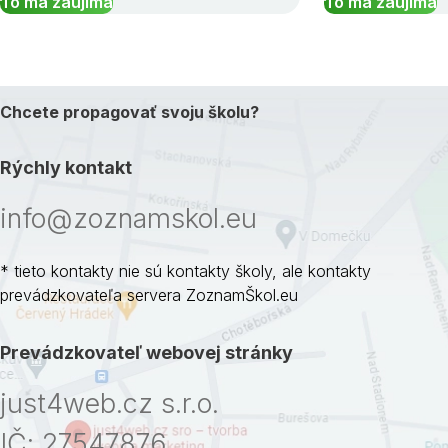
To ma zaujíma
To ma zaujíma
Chcete propagovať svoju školu?
Rýchly kontakt
info@zoznamskol.eu
* tieto kontakty nie sú kontakty školy, ale kontakty
prevádzkovateľa servera ZoznamŠkol.eu
Prevádzkovateľ webovej stránky
just4web.cz s.r.o.
IČ: 27547876