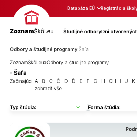
Databáza EÚ
Registrácia škol
Zoznam
Škôl.eu
Študijné odbory
Dni otvorených
Odbory a študijné programy
Šaľa
ZoznamŠkôl.eu
»
Odbory a študijné programy
- Šaľa
Začínajúci:
A
B
C
Č
D
Ď
E
F
G
H
CH
I
J
K
zobraziť vše
Podn