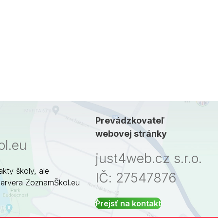
Prevádzkovateľ
webovej stránky
l.eu
just4web.cz s.r.o.
akty školy, ale
IČ: 27547876
servera ZoznamŠkol.eu
Prejsť na kontakt