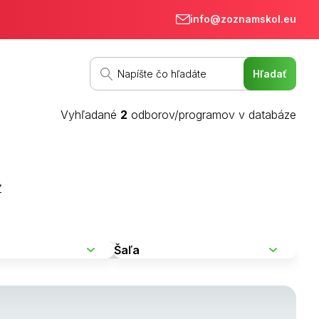
info@zoznamskol.eu
Vyhľadané
2
odborov/programov v databáze
Ž