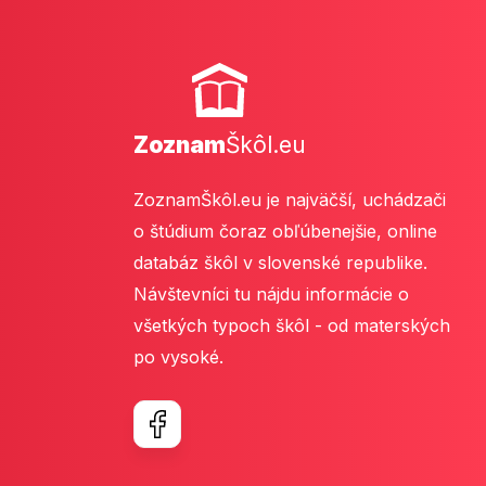
Zoznam
Škôl.eu
ZoznamŠkôl.eu je najväčší, uchádzači
o štúdium čoraz obľúbenejšie, online
databáz škôl v slovenské republike.
Návštevníci tu nájdu informácie o
všetkých typoch škôl - od materských
po vysoké.