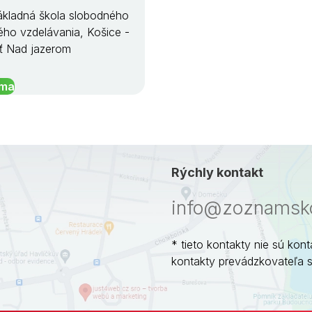
kladná škola slobodného
ého vzdelávania, Košice -
ť Nad jazerom
íma
Rýchly kontakt
info@zoznamsko
* tieto kontakty nie sú kont
kontakty prevádzkovateľa 