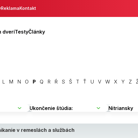
y
Reklama
Kontakt
 dverí
Testy
Články
L
M
N
O
P
Q
R
Ŕ
S
Š
T
Ť
U
V
W
X
Y
Z
ikanie v remeslách a službách