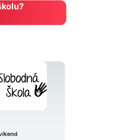
školu?
víkend