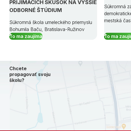
PRIJÍMACÍCH SKÚŠOK NA VYŠŠIE
Súkromná zá
ODBORNÉ ŠTÚDIUM
demokratick
mestská čas
Súkromná škola umeleckého priemyslu
Bohumila Baču, Bratislava-Ružinov
To ma zaujíma
To ma zauj
Chcete
propagovať svoju
školu?