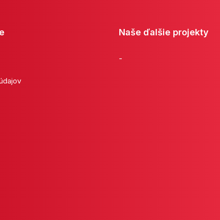
e
Naše ďalšie projekty
-
 údajov