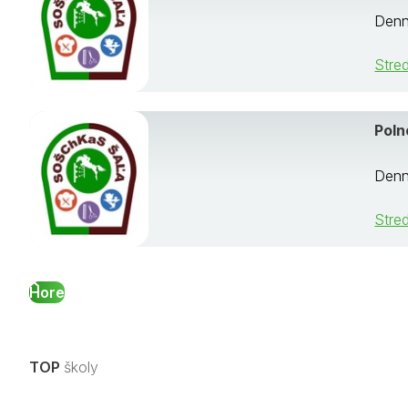
Denn
Stre
Pol
Denn
Stre
Hore
TOP
školy