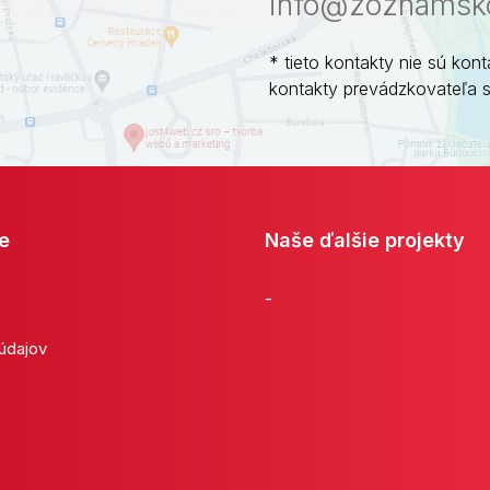
info@zoznamsko
* tieto kontakty nie sú kont
kontakty prevádzkovateľa 
e
Naše ďalšie projekty
-
 údajov