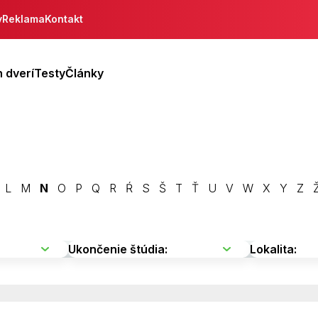
y
Reklama
Kontakt
 dverí
Testy
Články
L
M
N
O
P
Q
R
Ŕ
S
Š
T
Ť
U
V
W
X
Y
Z