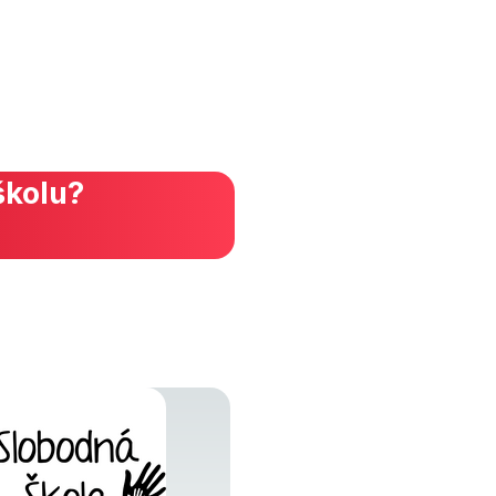
školu?