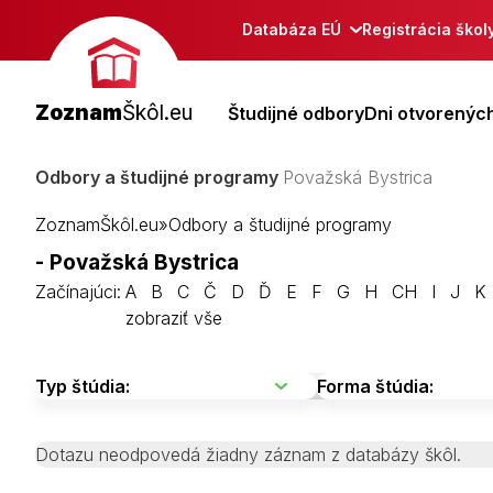
Databáza EÚ
Registrácia škol
Zoznam
Škôl.eu
Študijné odbory
Dni otvorených
Odbory a študijné programy
Považská Bystrica
ZoznamŠkôl.eu
»
Odbory a študijné programy
- Považská Bystrica
Začínajúci:
A
B
C
Č
D
Ď
E
F
G
H
CH
I
J
K
zobraziť vše
Dotazu neodpovedá žiadny záznam z databázy škôl.