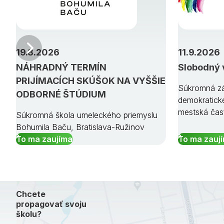
Predchádzajúci
19.8.2026
11.9.2026
NÁHRADNÝ TERMÍN
Slobodný 
PRIJÍMACÍCH SKÚŠOK NA VYŠŠIE
Súkromná zá
ODBORNÉ ŠTÚDIUM
demokratick
mestská čas
Súkromná škola umeleckého priemyslu
Bohumila Baču, Bratislava-Ružinov
To ma zaujíma
To ma zauj
Chcete
propagovať svoju
školu?