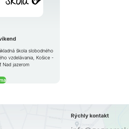
víkend
kladná škola slobodného
ého vzdelávania, Košice -
ť Nad jazerom
íma
Rýchly kontakt