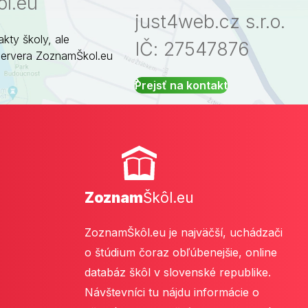
l.eu
just4web.cz s.r.o.
akty školy, ale
IČ: 27547876
servera ZoznamŠkol.eu
Prejsť na kontakt
Zoznam
Škôl.eu
ZoznamŠkôl.eu je najväčší, uchádzači
o štúdium čoraz obľúbenejšie, online
databáz škôl v slovenské republike.
Návštevníci tu nájdu informácie o