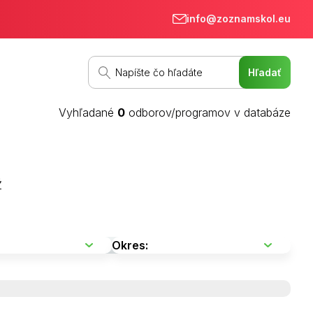
info@zoznamskol.eu
Vyhľadané
0
odborov/programov v databáze
Ž