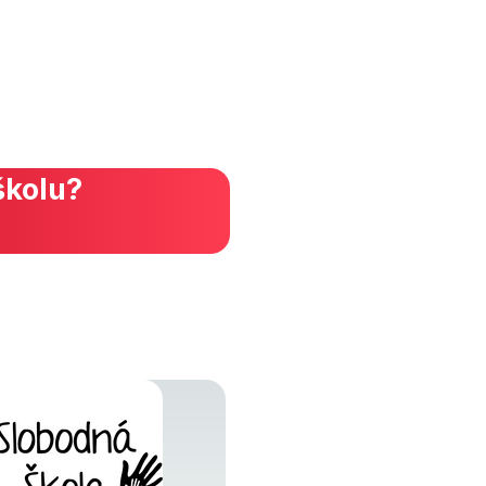
školu?