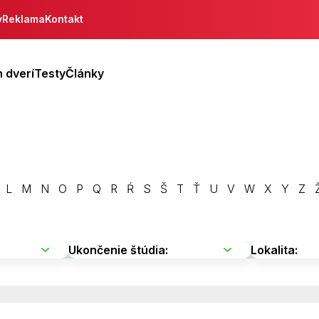
y
Reklama
Kontakt
 dverí
Testy
Články
L
M
N
O
P
Q
R
Ŕ
S
Š
T
Ť
U
V
W
X
Y
Z