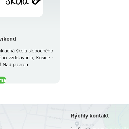
víkend
kladná škola slobodného
ého vzdelávania, Košice -
ť Nad jazerom
íma
Rýchly kontakt