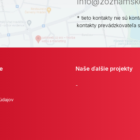
info@zoznamsko
* tieto kontakty nie sú kont
kontakty prevádzkovateľa 
e
Naše ďalšie projekty
-
 údajov