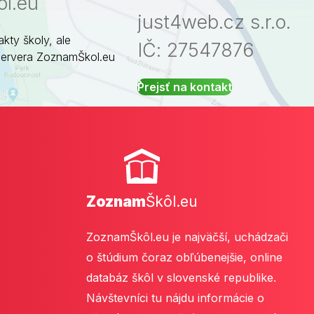
l.eu
just4web.cz s.r.o.
akty školy, ale
IČ: 27547876
servera ZoznamŠkol.eu
Prejsť na kontakt
Zoznam
Škôl.eu
ZoznamŠkôl.eu je najväčší, uchádzači
o štúdium čoraz obľúbenejšie, online
databáz škôl v slovenské republike.
Návštevníci tu nájdu informácie o