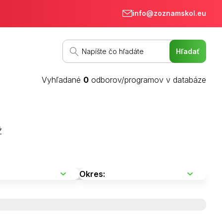
info@zoznamskol.eu
Vyhľadané
0
odborov/programov v databáze
Ž