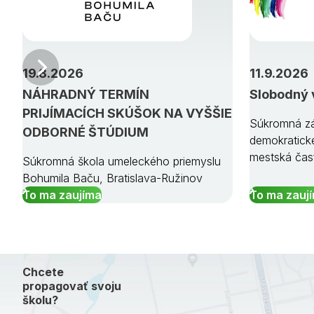
Predchádzajúci
19.8.2026
11.9.2026
NÁHRADNÝ TERMÍN
Slobodný 
PRIJÍMACÍCH SKÚŠOK NA VYŠŠIE
Súkromná zá
ODBORNÉ ŠTÚDIUM
demokratick
mestská čas
Súkromná škola umeleckého priemyslu
Bohumila Baču, Bratislava-Ružinov
To ma zaujíma
To ma zauj
Chcete
propagovať svoju
školu?