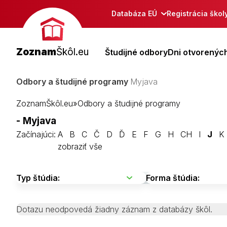
Databáza EÚ
Registrácia škol
Zoznam
Škôl.eu
Študijné odbory
Dni otvorených
Odbory a študijné programy
Myjava
ZoznamŠkôl.eu
»
Odbory a študijné programy
- Myjava
Začínajúci:
A
B
C
Č
D
Ď
E
F
G
H
CH
I
J
K
zobraziť vše
Dotazu neodpovedá žiadny záznam z databázy škôl.