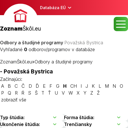
Databáza EÚ
Zoznam
Škôl.eu
Odbory a študijné programy
Považská Bystrica
Vyhľadané
0
odborov/programov v databáze
ZoznamŠkôl.eu
»
Odbory a študijné programy
- Považská Bystrica
Začínajúci:
A
B
C
Č
D
Ď
E
F
G
H
CH
I
J
K
L
M
N
O
P
Q
R
Ŕ
S
Š
T
Ť
U
V
W
X
Y
Z
Ž
zobraziť vše