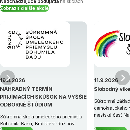
Nadchádzajúce podujatia
na školách
Zobraziť ďalšie akcie
Predchádzajúci
19.8.2026
11.9.2026
NÁHRADNÝ TERMÍN
Slobodný vík
PRIJÍMACÍCH SKÚŠOK NA VYŠŠIE
Súkromná základ
ODBORNÉ ŠTÚDIUM
demokratického v
mestská časť Na
Súkromná škola umeleckého priemyslu
Bohumila Baču, Bratislava-Ružinov