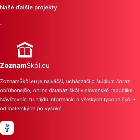
Naše ďalšie projekty
-
Zoznam
Škôl.eu
ZoznamŠkôl.eu je najväčší, uchádzači o štúdium čoraz
obľúbenejšie, online databáz škôl v slovenské republike.
Návštevníci tu nájdu informácie o všetkých typoch škôl -
od materských po vysoké.