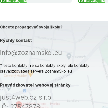
To ma zaujíma
To ma zaujíma
Chcete propagovať svoju školu?
Rýchly kontakt
info@zoznamskol.eu
* tieto kontakty nie sú kontakty školy, ale kontakty
prevádzkovateľa servera ZoznamŠkol.eu
Prevádzkovateľ webovej stránky
just4web.cz s.r.o.
IČ: 27547876