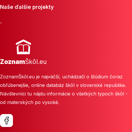
Naše ďalšie projekty
-
Zoznam
Škôl.eu
ZoznamŠkôl.eu je najväčší, uchádzači o štúdium čoraz
obľúbenejšie, online databáz škôl v slovenské republike.
Návštevníci tu nájdu informácie o všetkých typoch škôl -
od materských po vysoké.