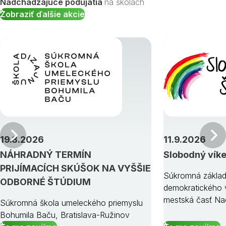
Nadchádzajúce podujatia
na školách
Zobraziť ďalšie akcie
Predchádzajúci
19.8.2026
11.9.2026
NÁHRADNÝ TERMÍN
Slobodný vík
PRIJÍMACÍCH SKÚŠOK NA VYŠŠIE
Súkromná základ
ODBORNÉ ŠTÚDIUM
demokratického v
mestská časť Na
Súkromná škola umeleckého priemyslu
Bohumila Baču, Bratislava-Ružinov