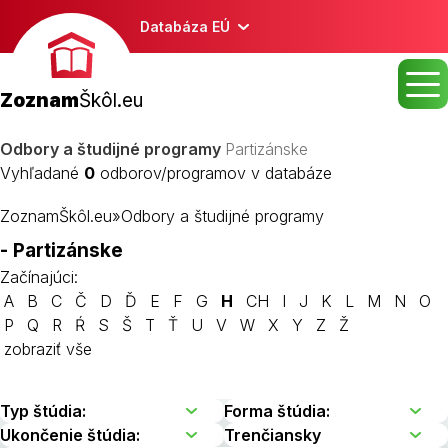
Databáza EÚ
Zoznam
Škôl.eu
Odbory a študijné programy
Partizánske
Vyhľadané
0
odborov/programov v databáze
ZoznamŠkôl.eu
»
Odbory a študijné programy
- Partizánske
Začínajúci:
A
B
C
Č
D
Ď
E
F
G
H
CH
I
J
K
L
M
N
O
P
Q
R
Ŕ
S
Š
T
Ť
U
V
W
X
Y
Z
Ž
zobraziť vše