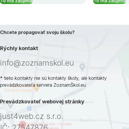
To ma zaujíma
To ma zaujíma
Chcete propagovať svoju školu?
Rýchly kontakt
info@zoznamskol.eu
* tieto kontakty nie sú kontakty školy, ale kontakty
prevádzkovateľa servera ZoznamŠkol.eu
Prevádzkovateľ webovej stránky
just4web.cz s.r.o.
IČ: 27547876