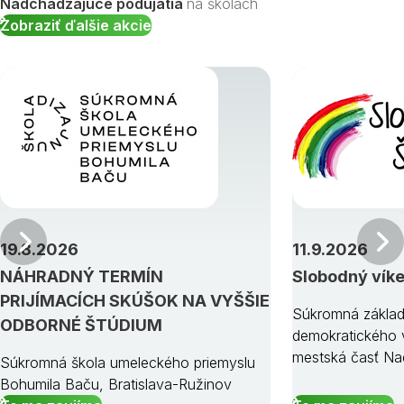
Nadchádzajúce podujatia
na školách
Zobraziť ďalšie akcie
Predchádzajúci
19.8.2026
11.9.2026
NÁHRADNÝ TERMÍN
Slobodný vík
PRIJÍMACÍCH SKÚŠOK NA VYŠŠIE
Súkromná základ
ODBORNÉ ŠTÚDIUM
demokratického v
mestská časť Na
Súkromná škola umeleckého priemyslu
Bohumila Baču, Bratislava-Ružinov