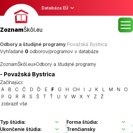
Databáza EÚ
Zoznam
Škôl.eu
Odbory a študijné programy
Považská Bystrica
Vyhľadané
0
odborov/programov v databáze
ZoznamŠkôl.eu
»
Odbory a študijné programy
- Považská Bystrica
Začínajúci:
A
B
C
Č
D
Ď
E
F
G
H
CH
I
J
K
L
M
N
O
P
Q
R
Ŕ
S
Š
T
Ť
U
V
W
X
Y
Z
Ž
zobraziť vše