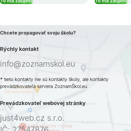
To ma zaujíma
To ma zaujíma
Chcete propagovať svoju školu?
Rýchly kontakt
info@zoznamskol.eu
* tieto kontakty nie sú kontakty školy, ale kontakty
prevádzkovateľa servera ZoznamŠkol.eu
Prevádzkovateľ webovej stránky
just4web.cz s.r.o.
IČ: 27547876