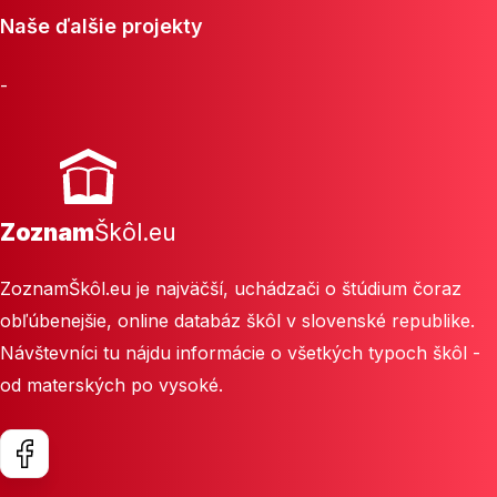
Naše ďalšie projekty
-
Zoznam
Škôl.eu
ZoznamŠkôl.eu je najväčší, uchádzači o štúdium čoraz
obľúbenejšie, online databáz škôl v slovenské republike.
Návštevníci tu nájdu informácie o všetkých typoch škôl -
od materských po vysoké.