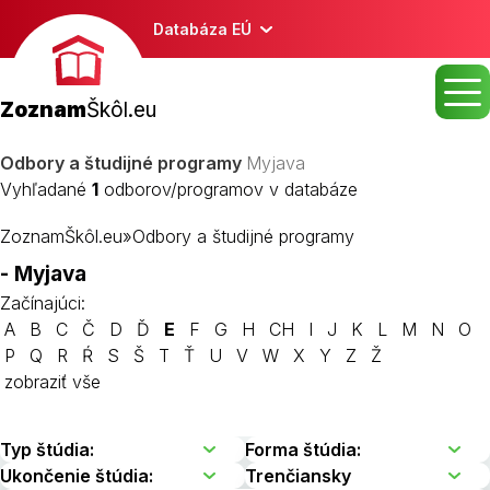
Databáza EÚ
Zoznam
Škôl.eu
Odbory a študijné programy
Myjava
Vyhľadané
1
odborov/programov v databáze
ZoznamŠkôl.eu
»
Odbory a študijné programy
- Myjava
Začínajúci:
A
B
C
Č
D
Ď
E
F
G
H
CH
I
J
K
L
M
N
O
P
Q
R
Ŕ
S
Š
T
Ť
U
V
W
X
Y
Z
Ž
zobraziť vše