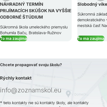
NÁHRADNÝ TERMÍN
Slobodný vík
PRIJÍMACÍCH SKÚŠOK NA VYŠŠIE
Súkromná základ
ODBORNÉ ŠTÚDIUM
demokratického v
mestská časť Na
Súkromná škola umeleckého priemyslu
Bohumila Baču, Bratislava-Ružinov
To ma zaujíma
To ma zaujíma
Chcete propagovať svoju školu?
Rýchly kontakt
info@zoznamskol.eu
* tieto kontakty nie sú kontakty školy, ale kontakty