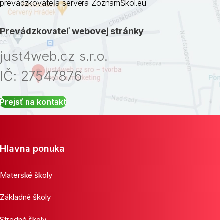
prevádzkovateľa servera ZoznamŠkol.eu
Prevádzkovateľ webovej stránky
just4web.cz s.r.o.
IČ: 27547876
Prejsť na kontakt
Hlavná ponuka
Materské školy
Základné školy
Stredné školy