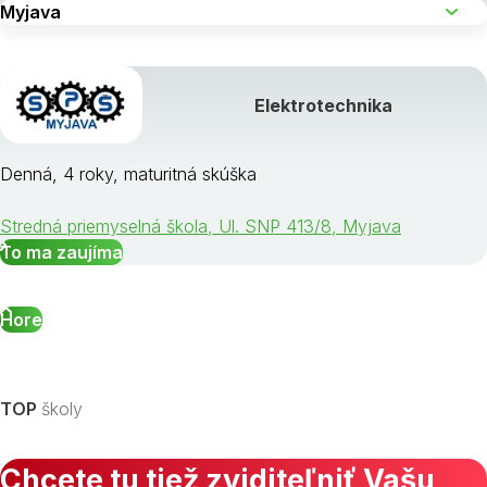
Elektrotechnika
Denná, 4 roky, maturitná skúška
Stredná priemyselná škola, Ul. SNP 413/8, Myjava
To ma zaujíma
Hore
TOP
školy
Chcete tu tiež zviditeľniť Vašu