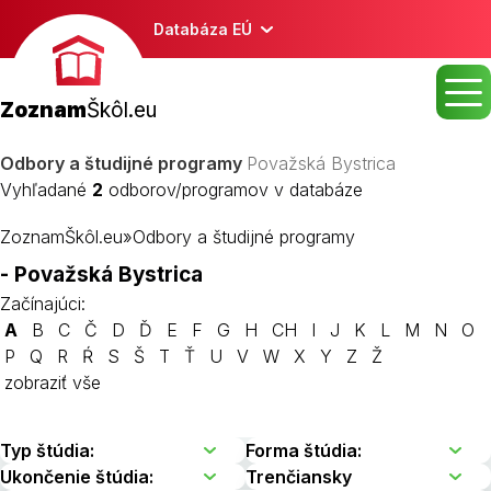
Databáza EÚ
Zoznam
Škôl.eu
Odbory a študijné programy
Považská Bystrica
Vyhľadané
2
odborov/programov v databáze
ZoznamŠkôl.eu
»
Odbory a študijné programy
- Považská Bystrica
Začínajúci:
A
B
C
Č
D
Ď
E
F
G
H
CH
I
J
K
L
M
N
O
P
Q
R
Ŕ
S
Š
T
Ť
U
V
W
X
Y
Z
Ž
zobraziť vše