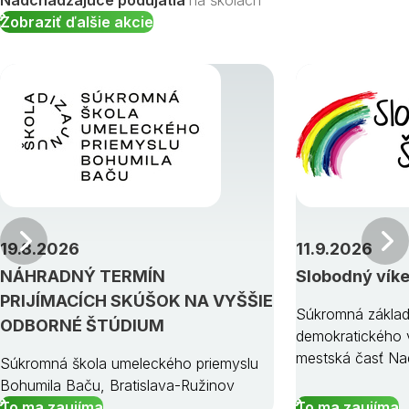
Nadchádzajúce podujatia
na školách
Zobraziť ďalšie akcie
Predchádzajúci
19.8.2026
11.9.2026
NÁHRADNÝ TERMÍN
Slobodný vík
PRIJÍMACÍCH SKÚŠOK NA VYŠŠIE
Súkromná základ
ODBORNÉ ŠTÚDIUM
demokratického v
mestská časť Na
Súkromná škola umeleckého priemyslu
Bohumila Baču, Bratislava-Ružinov
To ma zaujíma
To ma zaujíma