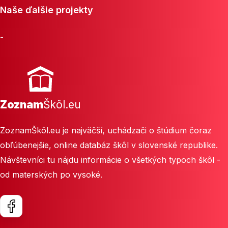
Naše ďalšie projekty
-
Zoznam
Škôl.eu
ZoznamŠkôl.eu je najväčší, uchádzači o štúdium čoraz
obľúbenejšie, online databáz škôl v slovenské republike.
Návštevníci tu nájdu informácie o všetkých typoch škôl -
od materských po vysoké.