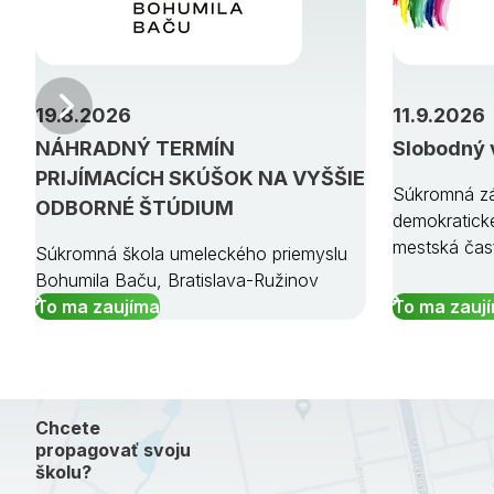
Predchádzajúci
19.8.2026
11.9.2026
NÁHRADNÝ TERMÍN
Slobodný 
PRIJÍMACÍCH SKÚŠOK NA VYŠŠIE
Súkromná zá
ODBORNÉ ŠTÚDIUM
demokratick
mestská čas
Súkromná škola umeleckého priemyslu
Bohumila Baču, Bratislava-Ružinov
To ma zaujíma
To ma zauj
Chcete
propagovať svoju
školu?