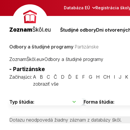
Databáza EÚ
Registrácia škol
Zoznam
Škôl.eu
Študijné odbory
Dni otvorených
Odbory a študijné programy
Partizánske
ZoznamŠkôl.eu
»
Odbory a študijné programy
- Partizánske
Začínajúci:
A
B
C
Č
D
Ď
E
F
G
H
CH
I
J
K
zobraziť vše
Dotazu neodpovedá žiadny záznam z databázy škôl.