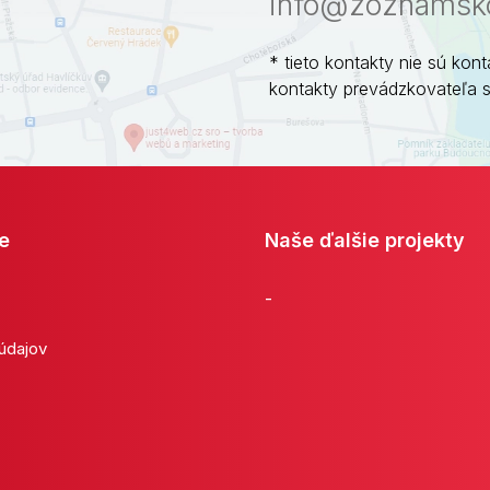
info@zoznamsko
* tieto kontakty nie sú kont
kontakty prevádzkovateľa 
e
Naše ďalšie projekty
-
 údajov