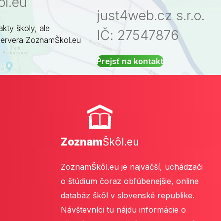
l.eu
just4web.cz s.r.o.
akty školy, ale
IČ: 27547876
servera ZoznamŠkol.eu
Prejsť na kontakt
Zoznam
Škôl.eu
ZoznamŠkôl.eu je najväčší, uchádzači
o štúdium čoraz obľúbenejšie, online
databáz škôl v slovenské republike.
Návštevníci tu nájdu informácie o