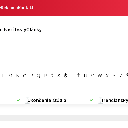
y
Reklama
Kontakt
 dverí
Testy
Články
L
M
N
O
P
Q
R
Ŕ
S
Š
T
Ť
U
V
W
X
Y
Z