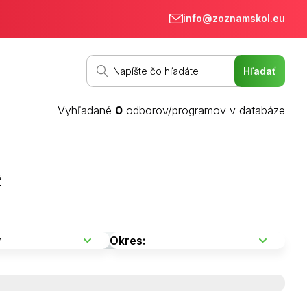
info@zoznamskol.eu
Vyhľadané
0
odborov/programov v databáze
Ž