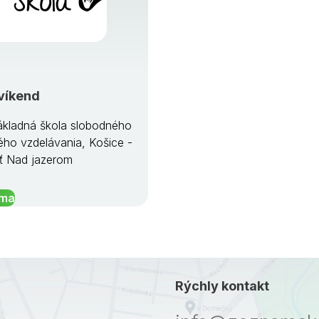
víkend
kladná škola slobodného
ého vzdelávania, Košice -
ť Nad jazerom
íma
Rýchly kontakt