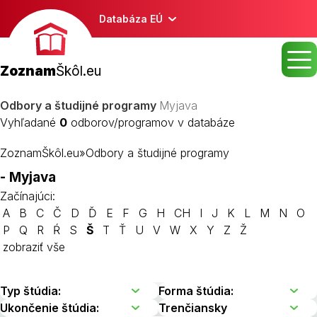
Databáza EÚ
Zoznam
Škôl.eu
Odbory a študijné programy
Myjava
Vyhľadané
0
odborov/programov v databáze
ZoznamŠkôl.eu
»
Odbory a študijné programy
- Myjava
Začínajúci:
A
B
C
Č
D
Ď
E
F
G
H
CH
I
J
K
L
M
N
O
P
Q
R
Ŕ
S
Š
T
Ť
U
V
W
X
Y
Z
Ž
zobraziť vše