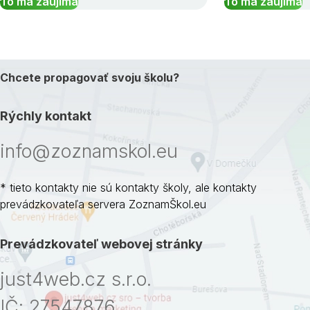
To ma zaujíma
To ma zaujíma
Chcete propagovať svoju školu?
Rýchly kontakt
info@zoznamskol.eu
* tieto kontakty nie sú kontakty školy, ale kontakty
prevádzkovateľa servera ZoznamŠkol.eu
Prevádzkovateľ webovej stránky
just4web.cz s.r.o.
IČ: 27547876