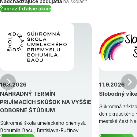
Nadchádzajúce podujatia
na školách
Zobraziť ďalšie akcie
Predchádzajúci
19.8.2026
11.9.2026
NÁHRADNÝ TERMÍN
Slobodný vík
PRIJÍMACÍCH SKÚŠOK NA VYŠŠIE
Súkromná základ
ODBORNÉ ŠTÚDIUM
demokratického v
mestská časť Na
Súkromná škola umeleckého priemyslu
Bohumila Baču, Bratislava-Ružinov