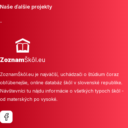
Naše ďalšie projekty
-
Zoznam
Škôl.eu
ZoznamŠkôl.eu je najväčší, uchádzači o štúdium čoraz
obľúbenejšie, online databáz škôl v slovenské republike.
Návštevníci tu nájdu informácie o všetkých typoch škôl -
od materských po vysoké.