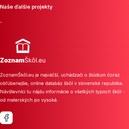
Naše ďalšie projekty
-
Zoznam
Škôl.eu
ZoznamŠkôl.eu je najväčší, uchádzači o štúdium čoraz
obľúbenejšie, online databáz škôl v slovenské republike.
Návštevníci tu nájdu informácie o všetkých typoch škôl -
od materských po vysoké.