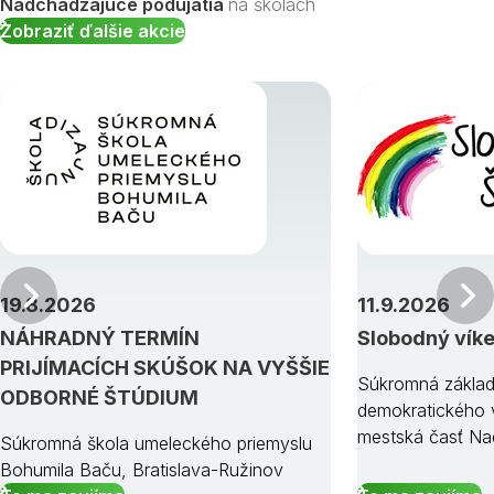
Nadchádzajúce podujatia
na školách
Zobraziť ďalšie akcie
Predchádzajúci
19.8.2026
11.9.2026
NÁHRADNÝ TERMÍN
Slobodný vík
PRIJÍMACÍCH SKÚŠOK NA VYŠŠIE
Súkromná základ
ODBORNÉ ŠTÚDIUM
demokratického v
mestská časť Na
Súkromná škola umeleckého priemyslu
Bohumila Baču, Bratislava-Ružinov