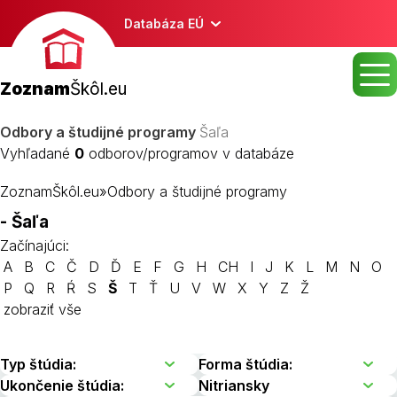
Databáza EÚ
Zoznam
Škôl.eu
Odbory a študijné programy
Šaľa
Vyhľadané
0
odborov/programov v databáze
ZoznamŠkôl.eu
»
Odbory a študijné programy
- Šaľa
Začínajúci:
A
B
C
Č
D
Ď
E
F
G
H
CH
I
J
K
L
M
N
O
P
Q
R
Ŕ
S
Š
T
Ť
U
V
W
X
Y
Z
Ž
zobraziť vše