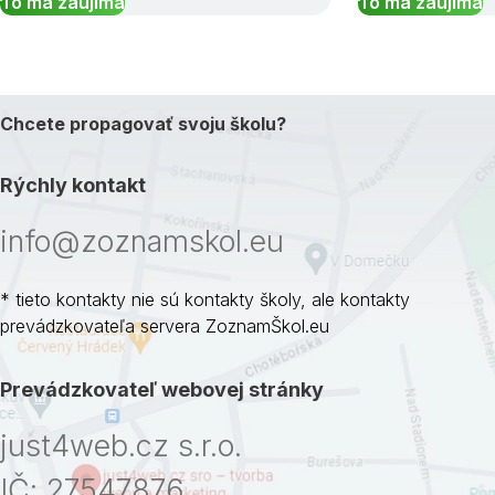
To ma zaujíma
To ma zaujíma
Chcete propagovať svoju školu?
Rýchly kontakt
info@zoznamskol.eu
* tieto kontakty nie sú kontakty školy, ale kontakty
prevádzkovateľa servera ZoznamŠkol.eu
Prevádzkovateľ webovej stránky
just4web.cz s.r.o.
IČ: 27547876