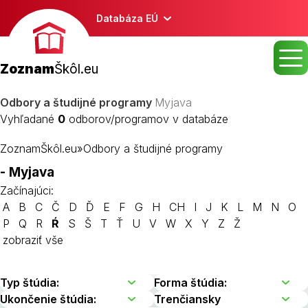
Databáza EÚ
Zoznam
Škôl.eu
Odbory a študijné programy
Myjava
Vyhľadané
0
odborov/programov v databáze
ZoznamŠkôl.eu
»
Odbory a študijné programy
- Myjava
Začínajúci:
A
B
C
Č
D
Ď
E
F
G
H
CH
I
J
K
L
M
N
O
P
Q
R
Ŕ
S
Š
T
Ť
U
V
W
X
Y
Z
Ž
zobraziť vše