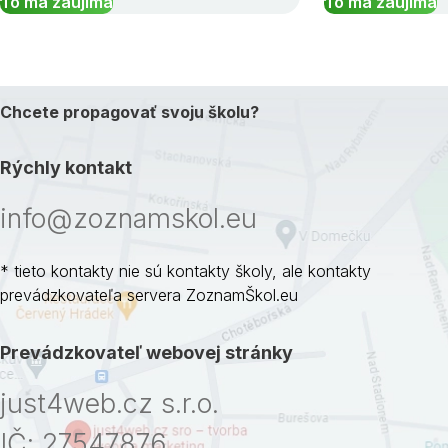
To ma zaujíma
To ma zaujíma
Chcete propagovať svoju školu?
Rýchly kontakt
info@zoznamskol.eu
* tieto kontakty nie sú kontakty školy, ale kontakty
prevádzkovateľa servera ZoznamŠkol.eu
Prevádzkovateľ webovej stránky
just4web.cz s.r.o.
IČ: 27547876