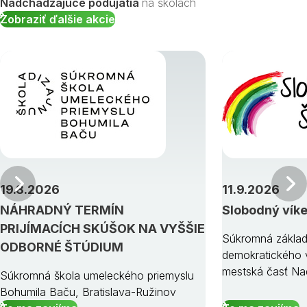
Nadchádzajúce podujatia
na školách
Zobraziť ďalšie akcie
Predchádzajúci
19.8.2026
11.9.2026
NÁHRADNÝ TERMÍN
Slobodný vík
PRIJÍMACÍCH SKÚŠOK NA VYŠŠIE
Súkromná základ
ODBORNÉ ŠTÚDIUM
demokratického v
mestská časť Na
Súkromná škola umeleckého priemyslu
Bohumila Baču, Bratislava-Ružinov