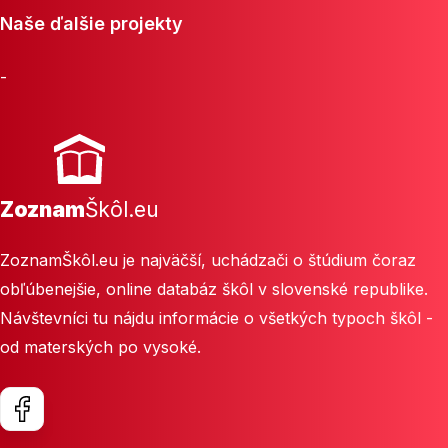
Naše ďalšie projekty
-
Zoznam
Škôl.eu
ZoznamŠkôl.eu je najväčší, uchádzači o štúdium čoraz
obľúbenejšie, online databáz škôl v slovenské republike.
Návštevníci tu nájdu informácie o všetkých typoch škôl -
od materských po vysoké.