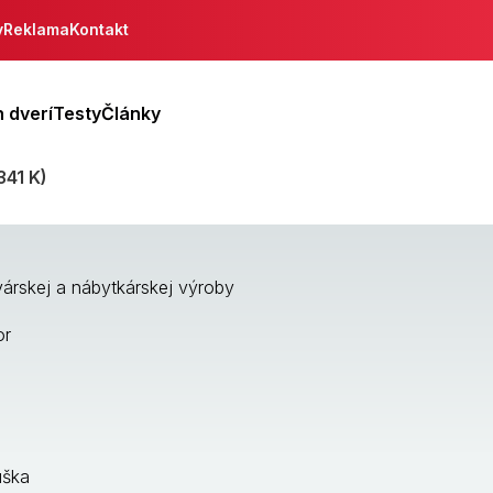
y
Reklama
Kontakt
 dverí
Testy
Články
341 K)
várskej a nábytkárskej výroby
or
úška