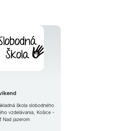
víkend
kladná škola slobodného
ého vzdelávania, Košice -
ť Nad jazerom