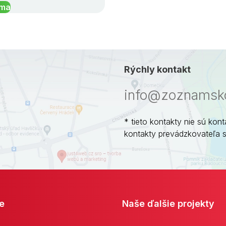
íma
Rýchly kontakt
info@zoznamsko
* tieto kontakty nie sú kont
kontakty prevádzkovateľa 
e
Naše ďalšie projekty