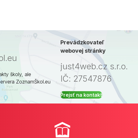
Prevádzkovateľ
webovej stránky
l.eu
just4web.cz s.r.o.
akty školy, ale
IČ: 27547876
servera ZoznamŠkol.eu
Prejsť na kontakt