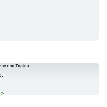
anov nad Topľou
ou
ry
.