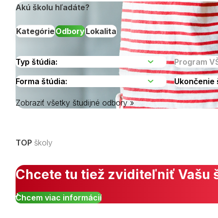
Akú školu hľadáte?
Kategórie
Odbory
Lokalita
Zobraziť všetky študijné odbory »
Vyberte kraj
TOP
školy
Chcete tu tiež zviditeľniť Vašu 
Chcem viac informácií