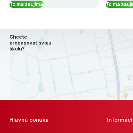
To ma zaujíma
To ma zauj
Chcete
propagovať svoju
školu?
Hlavná ponuka
Informáci