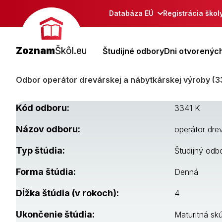
Databáza EÚ
Registrácia škol
Zoznam
Škôl.eu
Študijné odbory
Dni otvorených
Odbor operátor drevárskej a nábytkárskej výroby (3
Kód odboru:
3341 K
Názov odboru:
operátor dre
Typ štúdia:
Študijný odb
Forma štúdia:
Denná
Dĺžka štúdia (v rokoch):
4
Ukončenie štúdia:
Maturitná sk