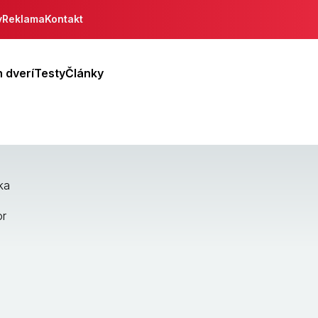
y
Reklama
Kontakt
 dverí
Testy
Články
ka
or