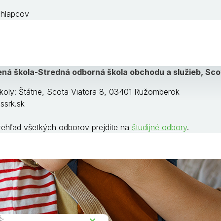
chlapcov
ená škola-Stredná odborná škola obchodu a služieb, Sco
koly: Štátne, Scota Viatora 8, 03401 Ružomberok
srk.sk
rehľad všetkých odborov prejdite na
študijné odbory
.