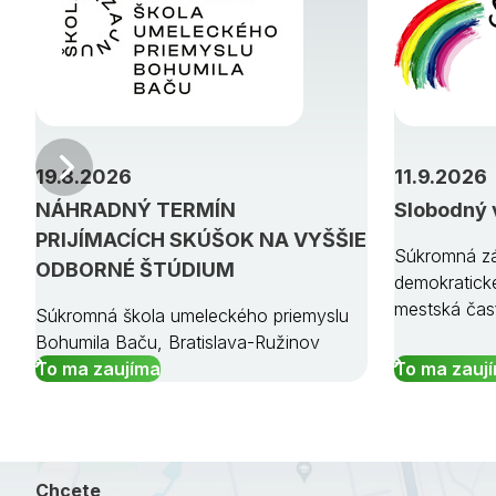
Predchádzajúci
19.8.2026
11.9.2026
NÁHRADNÝ TERMÍN
Slobodný 
PRIJÍMACÍCH SKÚŠOK NA VYŠŠIE
Súkromná zá
ODBORNÉ ŠTÚDIUM
demokratick
mestská čas
Súkromná škola umeleckého priemyslu
Bohumila Baču, Bratislava-Ružinov
To ma zaujíma
To ma zauj
Chcete