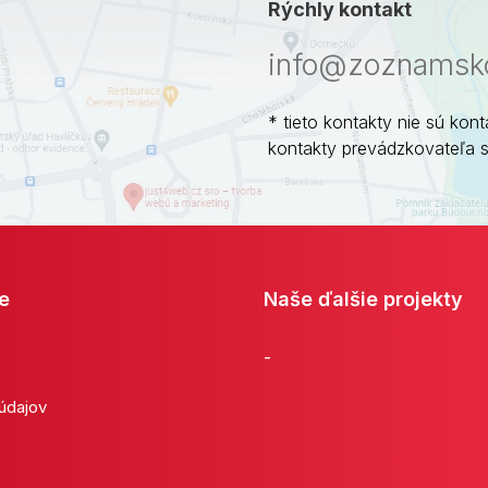
Rýchly kontakt
info@zoznamsko
* tieto kontakty nie sú kont
kontakty prevádzkovateľa 
e
Naše ďalšie projekty
-
 údajov