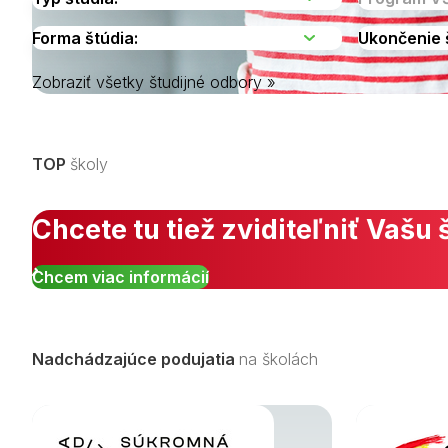
Zobraziť všetky študijné odbory »
Vyberte kraj
TOP
školy
Chcete tu tiež zviditeľniť Vašu 
Chcem viac informácií
Nadchádzajúce podujatia
na školách