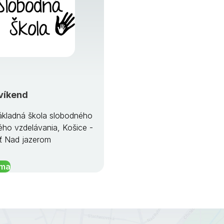
víkend
kladná škola slobodného
ého vzdelávania, Košice -
ť Nad jazerom
íma