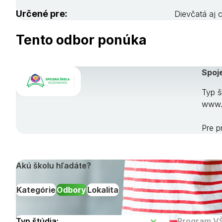
Určené pre:
Dievčatá aj 
Tento odbor ponúka
Spoj
Typ š
www.s
Pre p
Akú školu hľadáte?
Kategórie
Odbory
Lokalita