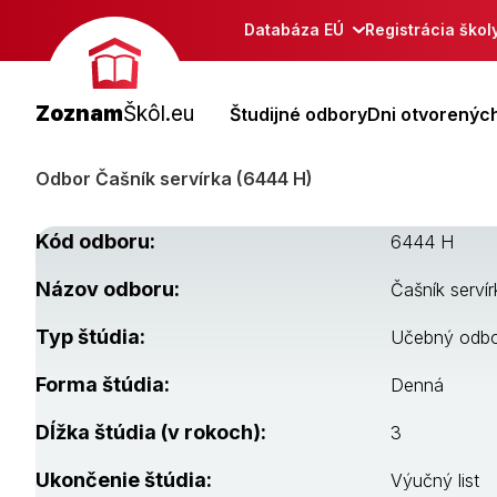
Databáza EÚ
Registrácia škol
Zoznam
Škôl.eu
Študijné odbory
Dni otvorených
Odbor Čašník servírka (6444 H)
Kód odboru:
6444 H
Názov odboru:
Čašník servír
Typ štúdia:
Učebný odb
Forma štúdia:
Denná
Dĺžka štúdia (v rokoch):
3
Ukončenie štúdia:
Výučný list