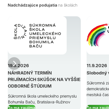
Nadchádzajúce podujatia
na školách
Predchádzajúci
19.8.2026
11.9.2026
NÁHRADNÝ TERMÍN
Slobodný 
PRIJÍMACÍCH SKÚŠOK NA VYŠŠIE
Súkromná zá
ODBORNÉ ŠTÚDIUM
demokratick
mestská čas
Súkromná škola umeleckého priemyslu
Bohumila Baču, Bratislava-Ružinov
To ma zaujíma
To ma zauj