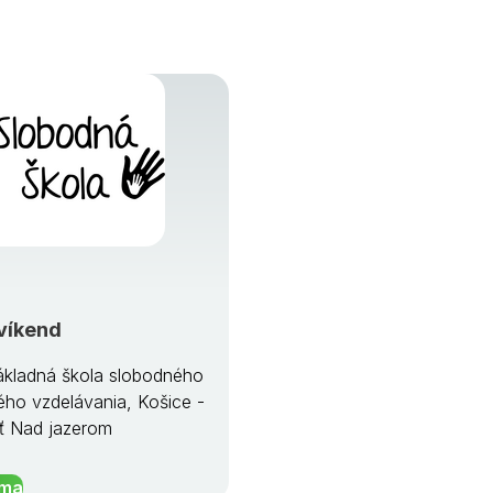
víkend
kladná škola slobodného
ého vzdelávania, Košice -
ť Nad jazerom
íma