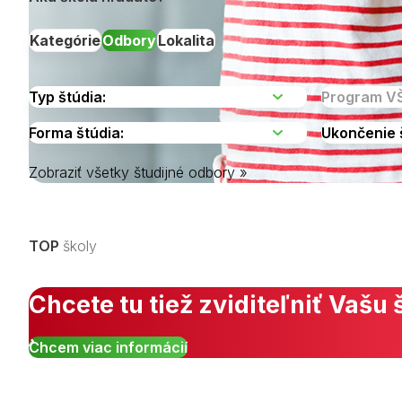
Kategórie
Odbory
Lokalita
Zobraziť všetky študijné odbory »
Vyberte kraj
TOP
školy
Chcete tu tiež zviditeľniť Vašu 
Chcem viac informácií