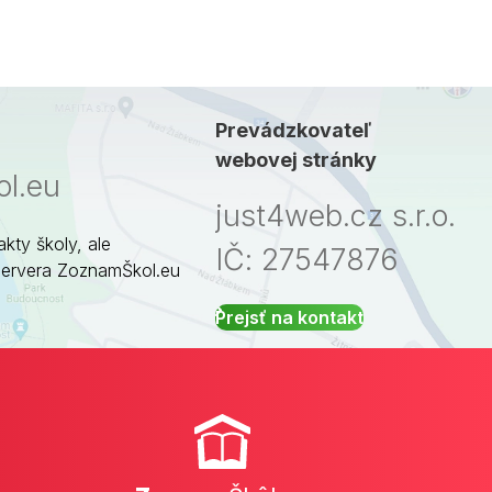
Prevádzkovateľ
webovej stránky
l.eu
just4web.cz s.r.o.
akty školy, ale
IČ: 27547876
servera ZoznamŠkol.eu
Prejsť na kontakt