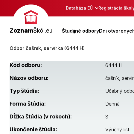
Databáza EÚ
Registrácia škol
Zoznam
Škôl.eu
Študijné odbory
Dni otvorených
Odbor čašník, servírka (6444 H)
Kód odboru:
6444 H
Názov odboru:
čašník, serví
Typ štúdia:
Učebný odb
Forma štúdia:
Denná
Dĺžka štúdia (v rokoch):
3
Ukončenie štúdia:
Výučný list