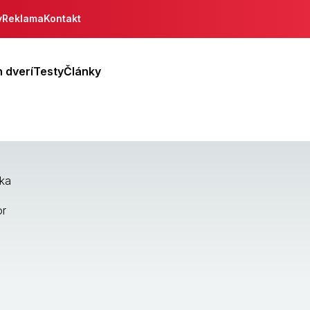
y
Reklama
Kontakt
 dverí
Testy
Články
rka
or