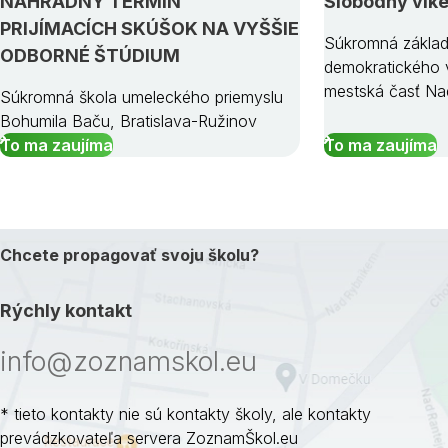
NÁHRADNÝ TERMÍN
Slobodný vík
PRIJÍMACÍCH SKÚŠOK NA VYŠŠIE
Súkromná základ
ODBORNÉ ŠTÚDIUM
demokratického v
mestská časť Na
Súkromná škola umeleckého priemyslu
Bohumila Baču, Bratislava-Ružinov
To ma zaujíma
To ma zaujíma
Chcete propagovať svoju školu?
Rýchly kontakt
info@zoznamskol.eu
* tieto kontakty nie sú kontakty školy, ale kontakty
prevádzkovateľa servera ZoznamŠkol.eu