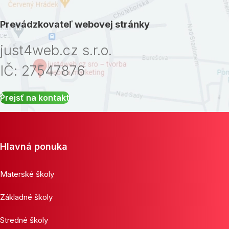
Prevádzkovateľ webovej stránky
just4web.cz s.r.o.
IČ: 27547876
Prejsť na kontakt
Hlavná ponuka
Materské školy
Základné školy
Stredné školy