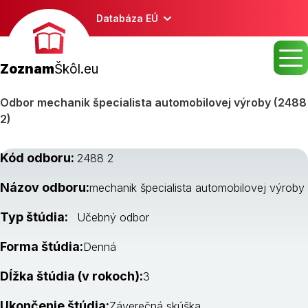
Databáza EÚ
Zoznam
Škôl.eu
Odbor mechanik špecialista automobilovej výroby (2488
2)
Kód odboru:
2488 2
Názov odboru:
mechanik špecialista automobilovej výroby
Typ štúdia:
Učebný odbor
Forma štúdia:
Denná
Dĺžka štúdia (v rokoch):
3
Ukončenie štúdia:
Záverečná skúška