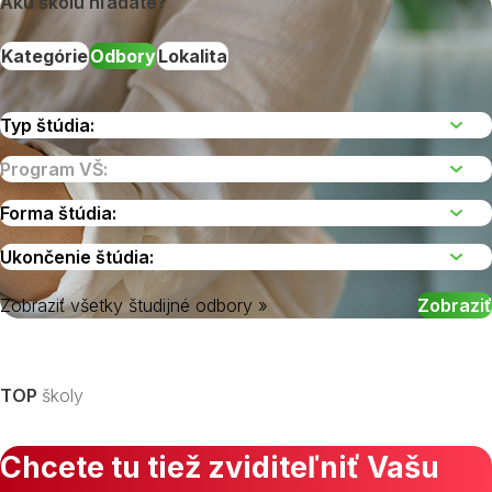
Akú školu hľadáte?
Kategórie
Odbory
Lokalita
Zobraziť všetky študijné odbory »
Vyberte kraj
TOP
školy
Chcete tu tiež zviditeľniť Vašu