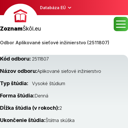
Databáza EÚ
Zoznam
Škôl.eu
Odbor Aplikované sieťové inžinierstvo (2511807)
Kód odboru:
2511807
Názov odboru:
Aplikované sieťové inžinierstvo
Typ štúdia:
Vysoké štúdium
Forma štúdia:
Denná
Dĺžka štúdia (v rokoch):
2
Ukončenie štúdia:
Štátna skúška