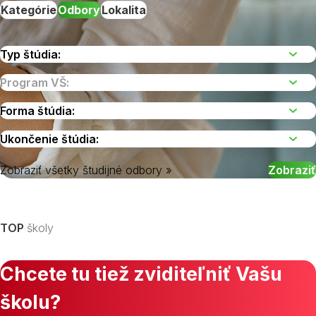
Kategórie
Odbory
Lokalita
Zobraziť všetky študijné odbory »
Vyberte kraj
TOP
školy
Chcete tu tiež zviditeľniť Vašu
školu?