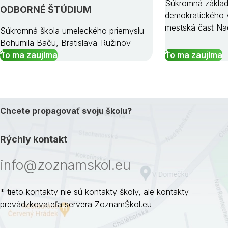
Súkromná základ
ODBORNÉ ŠTÚDIUM
demokratického v
mestská časť Na
Súkromná škola umeleckého priemyslu
Bohumila Baču, Bratislava-Ružinov
To ma zaujíma
To ma zaujíma
Chcete propagovať svoju školu?
Rýchly kontakt
info@zoznamskol.eu
* tieto kontakty nie sú kontakty školy, ale kontakty
prevádzkovateľa servera ZoznamŠkol.eu