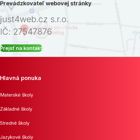
Prevádzkovateľ webovej stránky
just4web.cz s.r.o.
IČ: 27547876
Prejsť na kontakt
Hlavná ponuka
Materské školy
Základné školy
Stredné školy
Jazykové školy