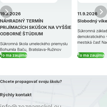
Predchádzajúci
19.8.2026
11.9.2026
NÁHRADNÝ TERMÍN
Slobodný vík
PRIJÍMACÍCH SKÚŠOK NA VYŠŠIE
Súkromná základ
ODBORNÉ ŠTÚDIUM
demokratického v
mestská časť Na
Súkromná škola umeleckého priemyslu
Bohumila Baču, Bratislava-Ružinov
To ma zaujíma
To ma zaujíma
Chcete propagovať svoju školu?
Rýchly kontakt
info@zoznamskol.eu