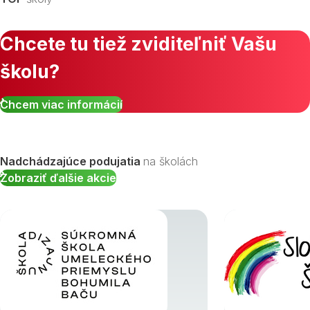
Chcete tu tiež zviditeľniť Vašu
školu?
Chcem viac informácií
Nadchádzajúce podujatia
na školách
Zobraziť ďalšie akcie