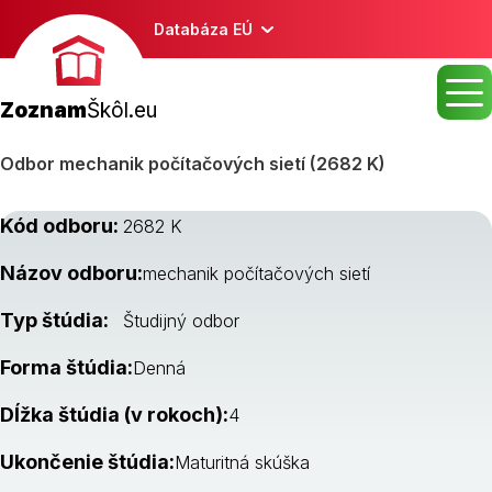
Databáza EÚ
Zoznam
Škôl.eu
Odbor mechanik počítačových sietí (2682 K)
Kód odboru:
2682 K
Názov odboru:
mechanik počítačových sietí
Typ štúdia:
Študijný odbor
Forma štúdia:
Denná
Dĺžka štúdia (v rokoch):
4
Ukončenie štúdia:
Maturitná skúška