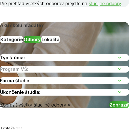
Pre prehľad všetkých odborov prejdite na
študijné odbory
.
Akú školu hľadáte?
Kategórie
Odbory
Lokalita
Zobraziť všetky študijné odbory »
Vyberte kraj
TOP
školy