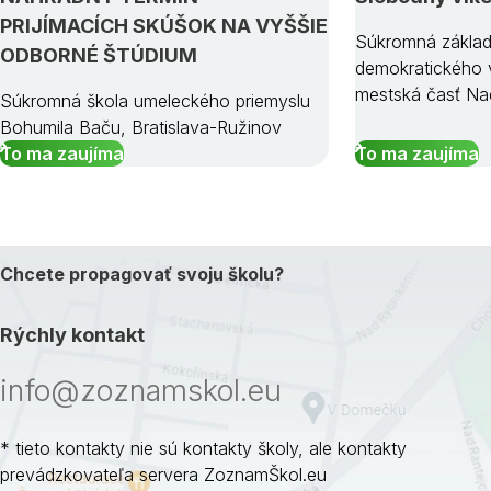
PRIJÍMACÍCH SKÚŠOK NA VYŠŠIE
Súkromná základ
ODBORNÉ ŠTÚDIUM
demokratického v
mestská časť Na
Súkromná škola umeleckého priemyslu
Bohumila Baču, Bratislava-Ružinov
To ma zaujíma
To ma zaujíma
Chcete propagovať svoju školu?
Rýchly kontakt
info@zoznamskol.eu
* tieto kontakty nie sú kontakty školy, ale kontakty
prevádzkovateľa servera ZoznamŠkol.eu