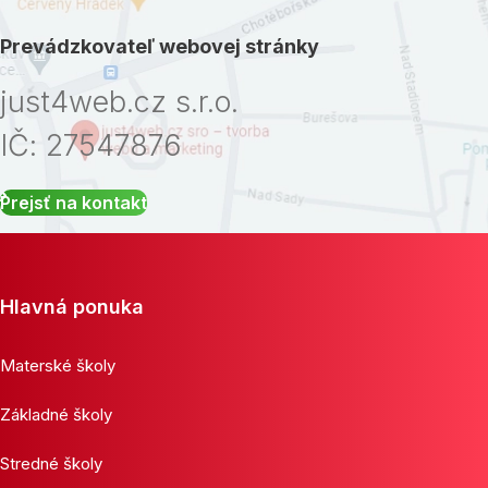
Prevádzkovateľ webovej stránky
just4web.cz s.r.o.
IČ: 27547876
Prejsť na kontakt
Hlavná ponuka
Materské školy
Základné školy
Stredné školy