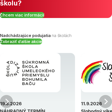
školu?
Chcem viac informácií
Nadchádzajúce podujatia
na školách
Zobraziť ďalšie akcie
Predchádzajúci
19.8.2026
11.9.2026
NÁHRADNÝ TERMÍN
Slobodný vík