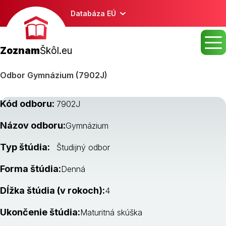
Databáza EÚ
Zoznam
Škôl.eu
Odbor Gymnázium (7902J)
Kód odboru:
7902J
Názov odboru:
Gymnázium
Typ štúdia:
Študijný odbor
Forma štúdia:
Denná
Dĺžka štúdia (v rokoch):
4
Ukončenie štúdia:
Maturitná skúška