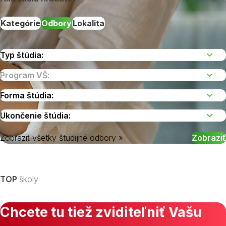
Kategórie
Odbory
Lokalita
Zobraziť všetky študijné odbory »
Vyberte kraj
TOP
školy
Chcete tu tiež zviditeľniť Vašu