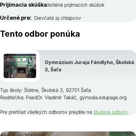
Prijímacia skúška:
kritériá prijímacích skúšok
Určené pre:
Dievčatá aj chlapcov
Tento odbor ponúka
Gymnázium Juraja Fándlyho, Školská
3, Šaľa
Typ školy: Štátne, Školská 3, 92701 Šaľa
Riaditeľ/ka: PaedDr. Vladimír Takáč, gymsala.edupage.org
Pre prehľad všetkých odborov prejdite na
študijné odbory
.
Akú školu hľadáte?