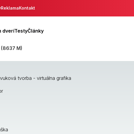
y
Reklama
Kontakt
 dverí
Testy
Články
a (8637 M)
vuková tvorba - virtuálna grafika
or
úška