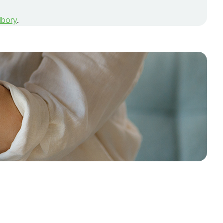
dbory
.