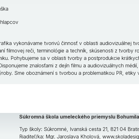
úška
chlapcov
afika vykonávame tvorivú činnosť v oblasti audiovizuálnej tv
ní filmovej reči, terminológie a techník, skúsenosti z tvorby 
hniku. Pohybujeme sa v oblasti tvorby a postprodukcie krátky
isponujeme znalosťami z dejín filmu a audiovizuálnych médií, 
j výroby. Sme oboznámení s tvorbou a problematikou PR, etik
Súkromná škola umeleckého priemyslu Bohumil
Typ školy: Súkromné, Ivanská cesta 21, 821 04 Brat
Riaditeľ/ka: Mgr. Jaroslava Kholová, www.skoladesig