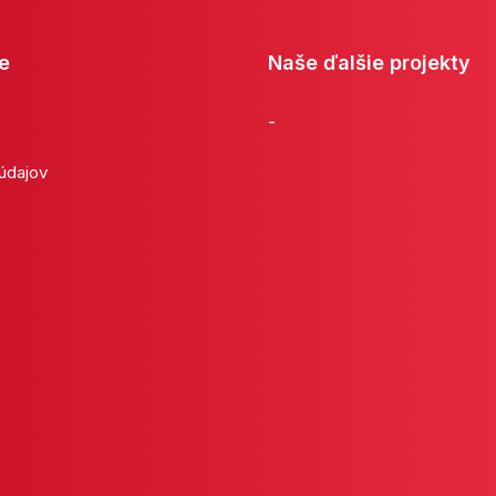
e
Naše ďalšie projekty
-
 údajov