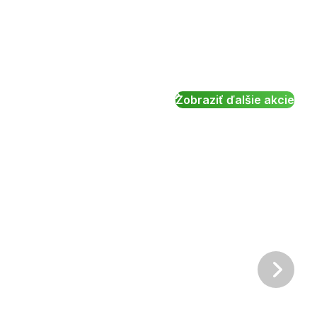
Zobraziť ďalšie akcie
Ďalš