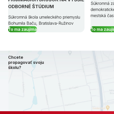
Súkromná zá
ODBORNÉ ŠTÚDIUM
demokratick
mestská čas
Súkromná škola umeleckého priemyslu
Bohumila Baču, Bratislava-Ružinov
To ma zaujíma
To ma zauj
Chcete
propagovať svoju
školu?