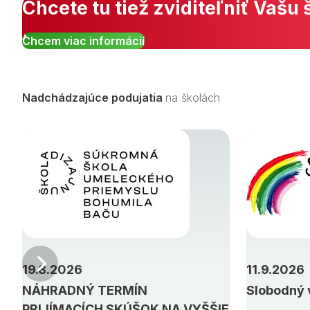
Chcete tu tiež zviditeľniť Vašu 
Chcem viac informácií
Nadchádzajúce podujatia
na školách
Predchádzajúci
19.8.2026
11.9.2026
NÁHRADNÝ TERMÍN
Slobodný 
PRIJÍMACÍCH SKÚŠOK NA VYŠŠIE