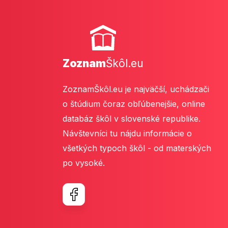
Zoznam
Škôl.eu
ZoznamŠkôl.eu je najväčší, uchádzači
o štúdium čoraz obľúbenejšie, online
databáz škôl v slovenské republike.
Návštevníci tu nájdu informácie o
všetkých typoch škôl - od materských
po vysoké.