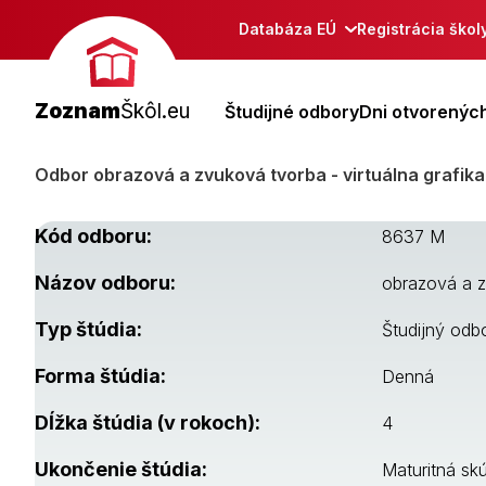
Databáza EÚ
Registrácia škol
Zoznam
Škôl.eu
Študijné odbory
Dni otvorených
Odbor obrazová a zvuková tvorba - virtuálna grafik
Kód odboru:
8637 M
Názov odboru:
obrazová a z
Typ štúdia:
Študijný odb
Forma štúdia:
Denná
Dĺžka štúdia (v rokoch):
4
Ukončenie štúdia:
Maturitná sk