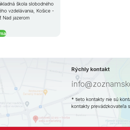
kladná škola slobodného
ého vzdelávania, Košice -
ť Nad jazerom
íma
Rýchly kontakt
info@zoznamsko
* tieto kontakty nie sú kont
kontakty prevádzkovateľa 