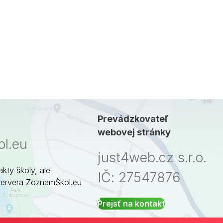
Prevádzkovateľ
webovej stránky
l.eu
just4web.cz s.r.o.
akty školy, ale
IČ: 27547876
servera ZoznamŠkol.eu
Prejsť na kontakt