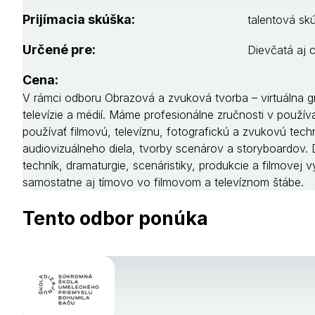
Prijímacia skúška:
talentová sk
Určené pre:
Dievčatá aj 
Cena:
V rámci odboru Obrazová a zvuková tvorba – virtuálna gr
televízie a médií. Máme profesionálne zručnosti v používa
používať filmovú, televíznu, fotografickú a zvukovú tec
audiovizuálneho diela, tvorby scenárov a storyboardov. D
techník, dramaturgie, scenáristiky, produkcie a filmove
samostatne aj tímovo vo filmovom a televíznom štábe.
Tento odbor ponúka