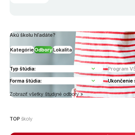
Akú školu hľadáte?
Kategórie
Odbory
Lokalita
Zobraziť všetky študijné odbory »
Vyberte kraj
TOP
školy