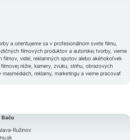
orby a orientujeme sa v profesionálnom svete filmu,
rozličných filmových produktov a autorskej tvorby, vieme
ch filmov, videí, reklamných spotov alebo akéhokoľvek
filmovej réžie, kamery, zvuku, strihu, obrazových
y v masmédiách, reklamy, marketingu a vieme pracovať
a Baču
islava-Ružinov
nu.sk