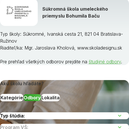
Súkromná škola umeleckého
priemyslu Bohumila Baču
Typ školy: Súkromné, Ivanská cesta 21, 821 04 Bratislava-
Ružinov
Riaditeľ/ka: Mgr. Jaroslava Kholová, www.skoladesignu.sk
Pre prehľad všetkých odborov prejdite na
študijné odbory
.
Akú školu hľadáte?
Kategórie
Odbory
Lokalita