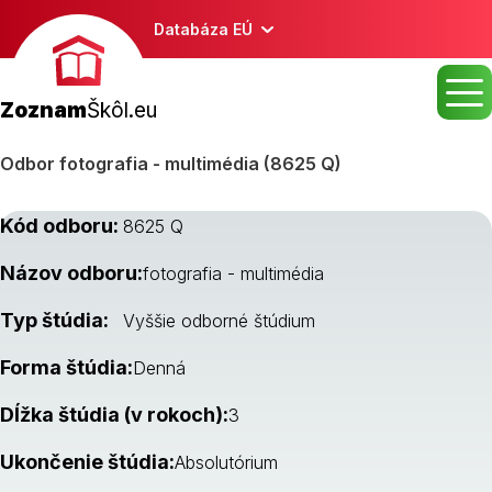
Databáza EÚ
Zoznam
Škôl.eu
Odbor fotografia - multimédia (8625 Q)
Kód odboru:
8625 Q
Názov odboru:
fotografia - multimédia
Typ štúdia:
Vyššie odborné štúdium
Forma štúdia:
Denná
Dĺžka štúdia (v rokoch):
3
Ukončenie štúdia:
Absolutórium