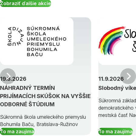
Zobraziť ďalšie akcie
Predchádzajúci
19.8.2026
11.9.2026
NÁHRADNÝ TERMÍN
Slobodný vík
PRIJÍMACÍCH SKÚŠOK NA VYŠŠIE
Súkromná základ
ODBORNÉ ŠTÚDIUM
demokratického v
mestská časť Na
Súkromná škola umeleckého priemyslu
Bohumila Baču, Bratislava-Ružinov
To ma zaujíma
To ma zaujíma