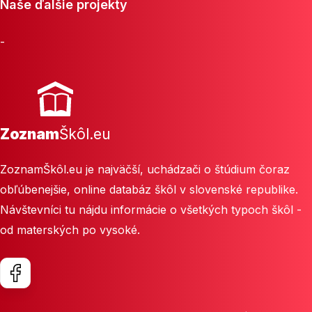
Naše ďalšie projekty
-
Zoznam
Škôl.eu
ZoznamŠkôl.eu je najväčší, uchádzači o štúdium čoraz
obľúbenejšie, online databáz škôl v slovenské republike.
Návštevníci tu nájdu informácie o všetkých typoch škôl -
od materských po vysoké.