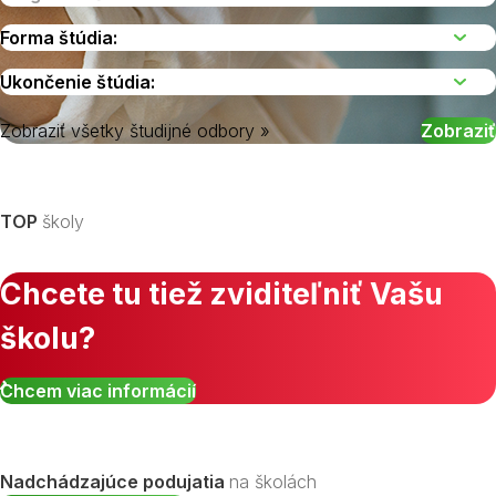
Zobraziť všetky študijné odbory »
Vyberte kraj
TOP
školy
Chcete tu tiež zviditeľniť Vašu
školu?
Chcem viac informácií
Nadchádzajúce podujatia
na školách