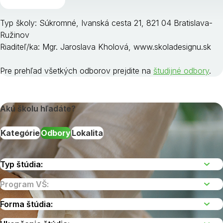
Typ školy: Súkromné, Ivanská cesta 21, 821 04 Bratislava-
Ružinov
Riaditeľ/ka: Mgr. Jaroslava Kholová, www.skoladesignu.sk
Pre prehľad všetkých odborov prejdite na
študijné odbory
.
Akú školu hľadáte?
Kategórie
Odbory
Lokalita