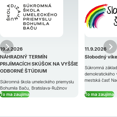
Predchádzajúci
19.8.2026
11.9.2026
NÁHRADNÝ TERMÍN
Slobodný vík
PRIJÍMACÍCH SKÚŠOK NA VYŠŠIE
Súkromná základ
ODBORNÉ ŠTÚDIUM
demokratického v
mestská časť Na
Súkromná škola umeleckého priemyslu
Bohumila Baču, Bratislava-Ružinov
To ma zaujíma
To ma zaujíma