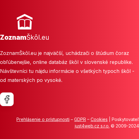
Zoznam
Škôl.eu
ZoznamŠkôl.eu je najväčší, uchádzači o štúdium čoraz
obľúbenejšie, online databáz škôl v slovenské republike.
Návštevníci tu nájdu informácie o všetkých typoch škôl -
od materských po vysoké.
Prehlásenie o prístupnosti
–
GDPR
–
Cookies
| Poskytovateľ
just4web.cz s.r.o.
© 2009-2024