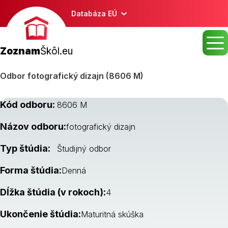
Databáza EÚ
Zoznam
Škôl.eu
Odbor fotografický dizajn (8606 M)
Kód odboru:
8606 M
Názov odboru:
fotografický dizajn
Typ štúdia:
Študijný odbor
Forma štúdia:
Denná
Dĺžka štúdia (v rokoch):
4
Ukončenie štúdia:
Maturitná skúška