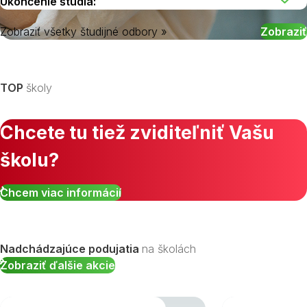
Zobraziť všetky študijné odbory »
Vyberte kraj
TOP
školy
Chcete tu tiež zviditeľniť Vašu
školu?
Chcem viac informácií
Nadchádzajúce podujatia
na školách
Zobraziť ďalšie akcie