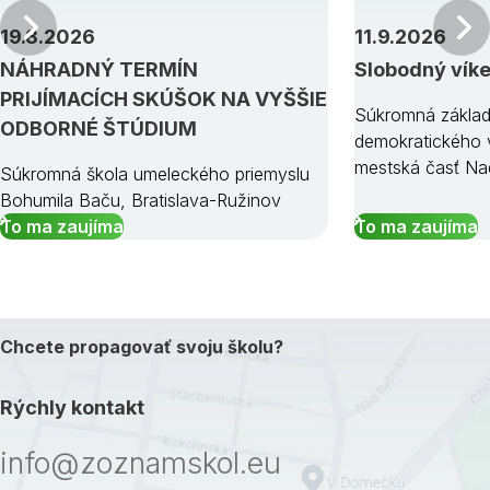
Predchádzajúci
19.8.2026
11.9.2026
NÁHRADNÝ TERMÍN
Slobodný vík
PRIJÍMACÍCH SKÚŠOK NA VYŠŠIE
Súkromná základ
ODBORNÉ ŠTÚDIUM
demokratického v
mestská časť Na
Súkromná škola umeleckého priemyslu
Bohumila Baču, Bratislava-Ružinov
To ma zaujíma
To ma zaujíma
Chcete propagovať svoju školu?
Rýchly kontakt
info@zoznamskol.eu