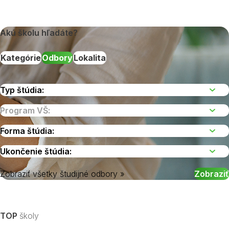
Akú školu hľadáte?
Kategórie
Odbory
Lokalita
Zobraziť všetky študijné odbory »
Vyberte kraj
TOP
školy