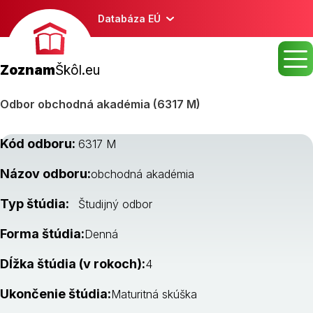
Databáza EÚ
Zoznam
Škôl.eu
Odbor obchodná akadémia (6317 M)
Kód odboru:
6317 M
Názov odboru:
obchodná akadémia
Typ štúdia:
Študijný odbor
Forma štúdia:
Denná
Dĺžka štúdia (v rokoch):
4
Ukončenie štúdia:
Maturitná skúška