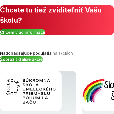
Chcete tu tiež zviditeľniť Vašu
školu?
Chcem viac informácií
Nadchádzajúce podujatia
na školách
Zobraziť ďalšie akcie