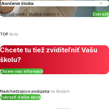
Zobraziť všetky študijné odbory »
Vyberte kraj
TOP
školy
Chcete tu tiež zviditeľniť Vašu
školu?
Chcem viac informácií
Nadchádzajúce podujatia
na školách
Zobraziť ďalšie akcie