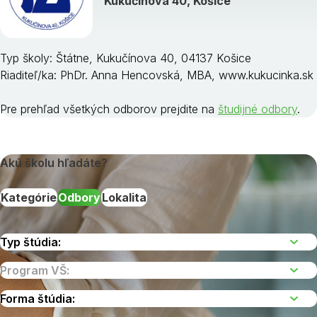
Kukučínova 40, Košice
Typ školy: Štátne, Kukučínova 40, 04137 Košice
Riaditeľ/ka: PhDr. Anna Hencovská, MBA, www.kukucinka.sk
Pre prehľad všetkých odborov prejdite na
študijné odbory
.
Akú školu hľadáte?
Kategórie
Odbory
Lokalita