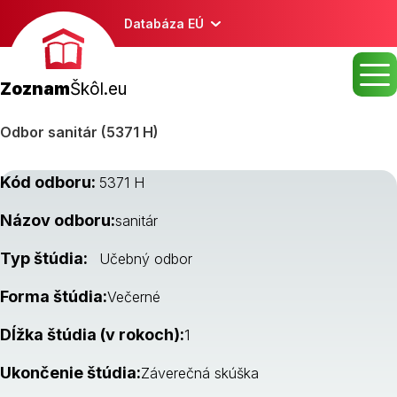
Databáza EÚ
Zoznam
Škôl.eu
Odbor sanitár (5371 H)
Kód odboru:
5371 H
Názov odboru:
sanitár
Typ štúdia:
Učebný odbor
Forma štúdia:
Večerné
Dĺžka štúdia (v rokoch):
1
Ukončenie štúdia:
Záverečná skúška