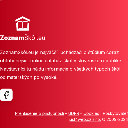
-
Zoznam
Škôl.eu
ZoznamŠkôl.eu je najväčší, uchádzači o štúdium čoraz
obľúbenejšie, online databáz škôl v slovenské republike.
Návštevníci tu nájdu informácie o všetkých typoch škôl -
od materských po vysoké.
Prehlásenie o prístupnosti
–
GDPR
–
Cookies
| Poskytovateľ
just4web.cz s.r.o.
© 2009-2024