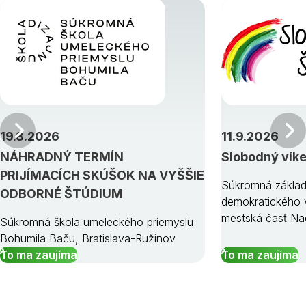
Predchádzajúci
19.8.2026
11.9.2026
NÁHRADNÝ TERMÍN
Slobodný vík
PRIJÍMACÍCH SKÚŠOK NA VYŠŠIE
Súkromná základ
ODBORNÉ ŠTÚDIUM
demokratického v
mestská časť Na
Súkromná škola umeleckého priemyslu
Bohumila Baču, Bratislava-Ružinov
To ma zaujíma
To ma zaujíma