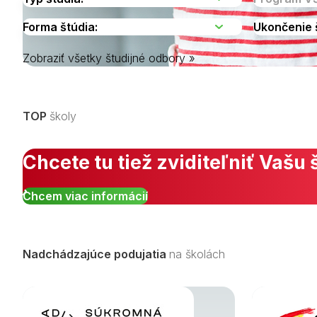
Zobraziť všetky študijné odbory »
Vyberte kraj
TOP
školy
Chcete tu tiež zviditeľniť Vašu 
Chcem viac informácií
Nadchádzajúce podujatia
na školách