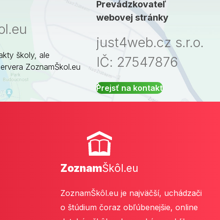
Prevádzkovateľ
webovej stránky
l.eu
just4web.cz s.r.o.
akty školy, ale
IČ: 27547876
servera ZoznamŠkol.eu
Prejsť na kontakt
Zoznam
Škôl.eu
ZoznamŠkôl.eu je najväčší, uchádzači
o štúdium čoraz obľúbenejšie, online