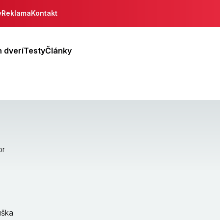
y
Reklama
Kontakt
 dverí
Testy
Články
or
úška