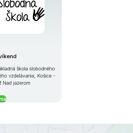
víkend
kladná škola slobodného
ého vzdelávania, Košice -
ť Nad jazerom
íma