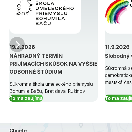
Predchádzajúci
19.8.2026
11.9.2026
NÁHRADNÝ TERMÍN
Slobodný 
PRIJÍMACÍCH SKÚŠOK NA VYŠŠIE
Súkromná zá
ODBORNÉ ŠTÚDIUM
demokratick
mestská čas
Súkromná škola umeleckého priemyslu
Bohumila Baču, Bratislava-Ružinov
To ma zaujíma
To ma zauj
Chcete