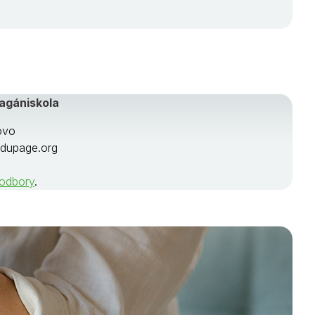
agániskola
ovo
.edupage.org
 odbory
.