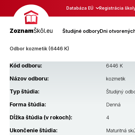
Databáza EÚ
Registrácia škol
Zoznam
Škôl.eu
Študijné odbory
Dni otvorených
Odbor kozmetik (6446 K)
Kód odboru:
6446 K
Názov odboru:
kozmetik
Typ štúdia:
Študijný odb
Forma štúdia:
Denná
Dĺžka štúdia (v rokoch):
4
Ukončenie štúdia:
Maturitná sk