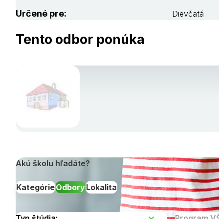
Určené pre:
Dievčatá
Tento odbor ponúka
Akú školu hľadáte?
Kategórie
Odbory
Lokalita