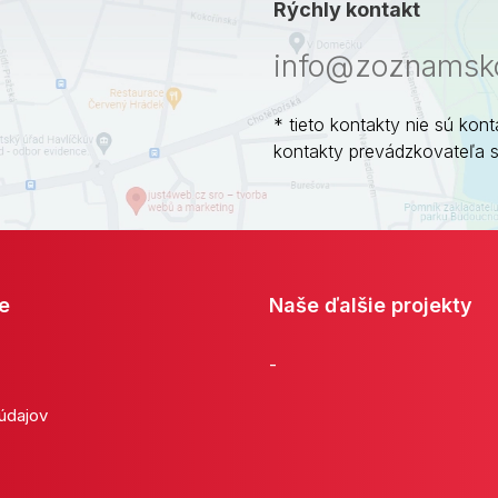
Rýchly kontakt
info@zoznamsko
* tieto kontakty nie sú kont
kontakty prevádzkovateľa 
e
Naše ďalšie projekty
-
 údajov