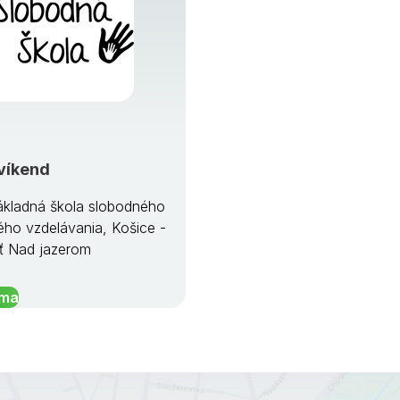
víkend
kladná škola slobodného
ého vzdelávania, Košice -
ť Nad jazerom
íma