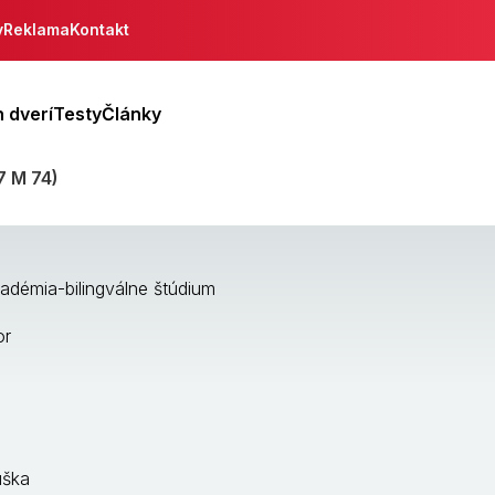
y
Reklama
Kontakt
 dverí
Testy
Články
7 M 74)
démia-bilingválne štúdium
or
úška