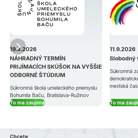
Predchádzajúci
19.8.2026
11.9.2026
NÁHRADNÝ TERMÍN
Slobodný 
PRIJÍMACÍCH SKÚŠOK NA VYŠŠIE
Súkromná zá
ODBORNÉ ŠTÚDIUM
demokratick
mestská čas
Súkromná škola umeleckého priemyslu
Bohumila Baču, Bratislava-Ružinov
To ma zaujíma
To ma zauj
Chcete