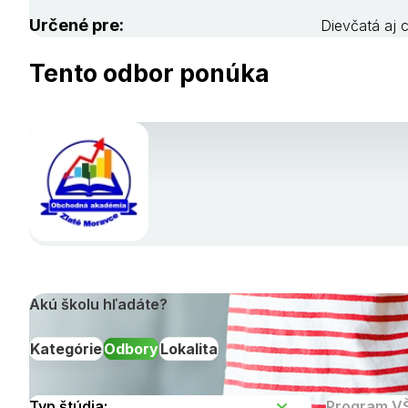
Určené pre:
Dievčatá aj 
Tento odbor ponúka
Akú školu hľadáte?
Kategórie
Odbory
Lokalita