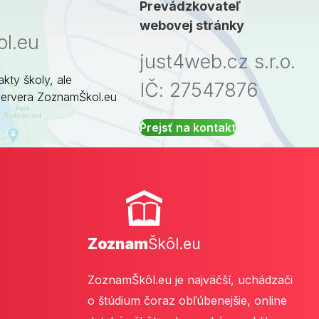
Prevádzkovateľ
webovej stránky
l.eu
just4web.cz s.r.o.
akty školy, ale
IČ: 27547876
servera ZoznamŠkol.eu
Prejsť na kontakt
Zoznam
Škôl.eu
ZoznamŠkôl.eu je najväčší, uchádzači
o štúdium čoraz obľúbenejšie, online