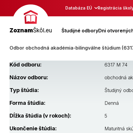
Databáza EÚ
Registrácia škol
Zoznam
Škôl.eu
Študijné odbory
Dni otvorených
Odbor obchodná akadémia-bilingválne štúdium (631
Kód odboru:
6317 M 74
Názov odboru:
obchodná aka
Typ štúdia:
Študijný odb
Forma štúdia:
Denná
Dĺžka štúdia (v rokoch):
5
Ukončenie štúdia:
Maturitná sk