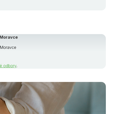
 Moravce
é Moravce
né odbory
.