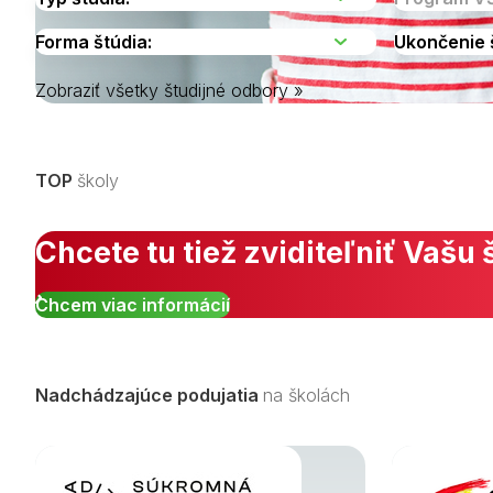
Zobraziť všetky študijné odbory »
Vyberte kraj
TOP
školy
Chcete tu tiež zviditeľniť Vašu 
Chcem viac informácií
Nadchádzajúce podujatia
na školách