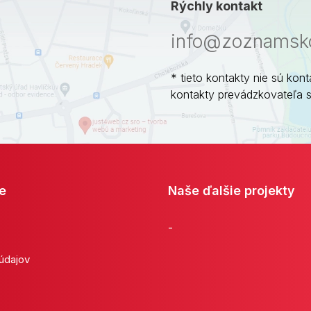
Rýchly kontakt
info@zoznamsko
* tieto kontakty nie sú kont
kontakty prevádzkovateľa 
e
Naše ďalšie projekty
-
 údajov