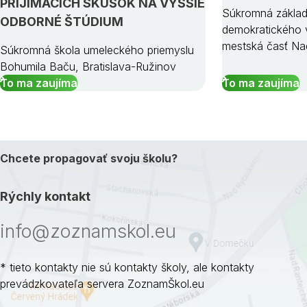
PRIJÍMACÍCH SKÚŠOK NA VYŠŠIE
Súkromná základ
ODBORNÉ ŠTÚDIUM
demokratického v
mestská časť Na
Súkromná škola umeleckého priemyslu
Bohumila Baču, Bratislava-Ružinov
To ma zaujíma
To ma zaujíma
Chcete propagovať svoju školu?
Rýchly kontakt
info@zoznamskol.eu
* tieto kontakty nie sú kontakty školy, ale kontakty
prevádzkovateľa servera ZoznamŠkol.eu