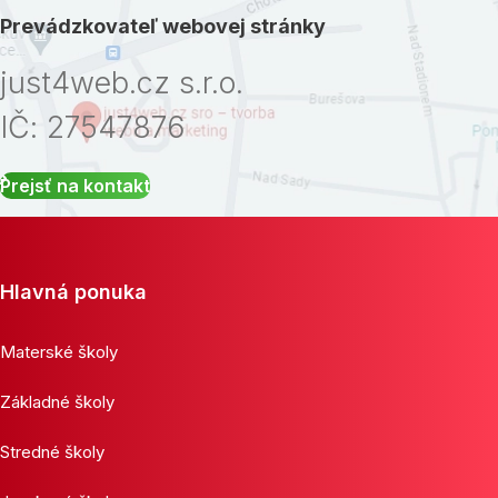
Prevádzkovateľ webovej stránky
just4web.cz s.r.o.
IČ: 27547876
Prejsť na kontakt
Hlavná ponuka
Materské školy
Základné školy
Stredné školy