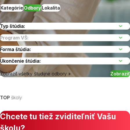
Kategórie
Odbory
Lokalita
Zobraziť všetky študijné odbory »
Vyberte kraj
TOP
školy
Chcete tu tiež zviditeľniť Vašu
školu?