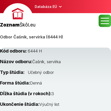
Databáza EÚ
Zoznam
Škôl.eu
Odbor Čašník, servírka (6444 H)
Kód odboru:
6444 H
Názov odboru:
Čašník, servírka
Typ štúdia:
Učebný odbor
Forma štúdia:
Denná
Dĺžka štúdia (v rokoch):
3
Ukončenie štúdia:
Výučný list