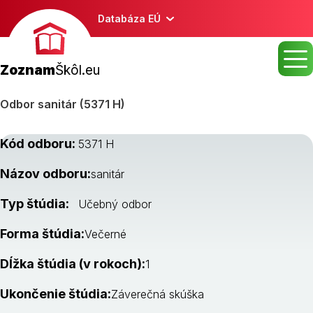
Databáza EÚ
Zoznam
Škôl.eu
Odbor sanitár (5371 H)
Kód odboru:
5371 H
Názov odboru:
sanitár
Typ štúdia:
Učebný odbor
Forma štúdia:
Večerné
Dĺžka štúdia (v rokoch):
1
Ukončenie štúdia:
Záverečná skúška