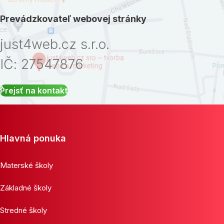
Prevádzkovateľ webovej stránky
just4web.cz s.r.o.
IČ: 27547876
Prejsť na kontakt
Hlavná ponuka
Materské školy
Základné školy
Stredné školy