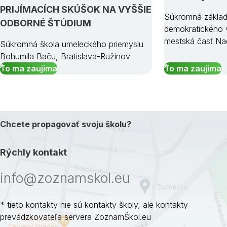
PRIJÍMACÍCH SKÚŠOK NA VYŠŠIE
Súkromná základ
ODBORNÉ ŠTÚDIUM
demokratického v
mestská časť Na
Súkromná škola umeleckého priemyslu
Bohumila Baču, Bratislava-Ružinov
To ma zaujíma
To ma zaujíma
Chcete propagovať svoju školu?
Rýchly kontakt
info@zoznamskol.eu
* tieto kontakty nie sú kontakty školy, ale kontakty
prevádzkovateľa servera ZoznamŠkol.eu