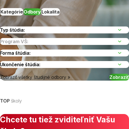
Kategórie
Odbory
Lokalita
Zobraziť všetky študijné odbory »
Vyberte kraj
TOP
školy
Chcete tu tiež zviditeľniť Vašu