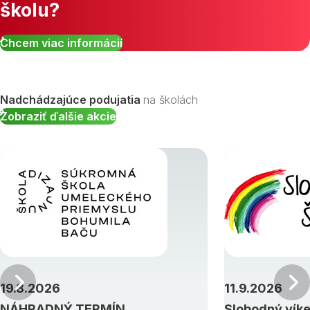
školu?
Chcem viac informácií
Nadchádzajúce podujatia
na školách
Zobraziť ďalšie akcie
Predchádzajúci
19.8.2026
11.9.2026
NÁHRADNÝ TERMÍN
Slobodný vík