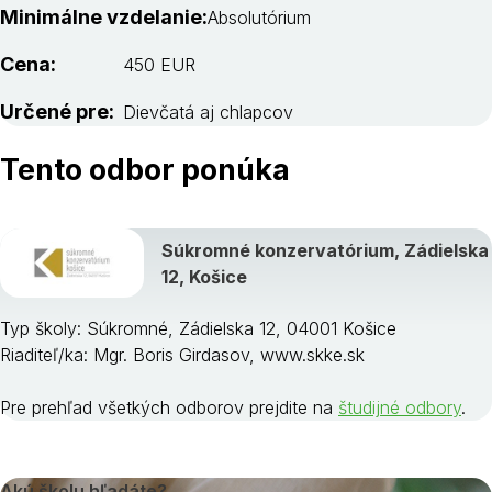
Minimálne vzdelanie:
Absolutórium
Cena:
450 EUR
Určené pre:
Dievčatá aj chlapcov
Tento odbor ponúka
Súkromné konzervatórium, Zádielska
12, Košice
Typ školy: Súkromné, Zádielska 12, 04001 Košice
Riaditeľ/ka: Mgr. Boris Girdasov, www.skke.sk
Pre prehľad všetkých odborov prejdite na
študijné odbory
.
Akú školu hľadáte?