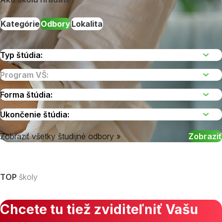
Kategórie
Odbory
Lokalita
Zobraziť všetky študijné odbory »
Vyberte kraj
TOP
školy
Chcete tu tiež zviditeľniť Vašu