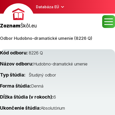
Databáza EÚ
Zoznam
Škôl.eu
Odbor Hudobno-dramatické umenie (8226 Q)
Kód odboru:
8226 Q
Názov odboru:
Hudobno-dramatické umenie
Typ štúdia:
Študijný odbor
Forma štúdia:
Denná
Dĺžka štúdia (v rokoch):
6
Ukončenie štúdia:
Absolutórium