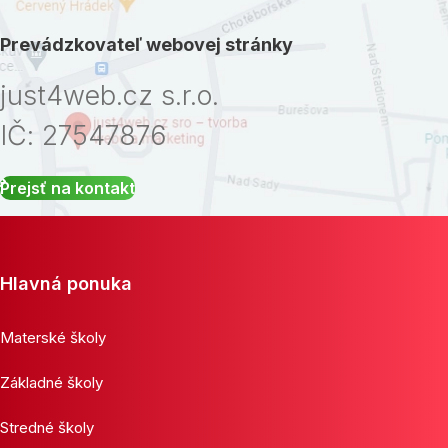
Prevádzkovateľ webovej stránky
just4web.cz s.r.o.
IČ: 27547876
Prejsť na kontakt
Hlavná ponuka
Materské školy
Základné školy
Stredné školy