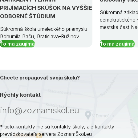
PRIJÍMACÍCH SKÚŠOK NA VYŠŠIE
Súkromná základ
ODBORNÉ ŠTÚDIUM
demokratického v
mestská časť Na
Súkromná škola umeleckého priemyslu
Bohumila Baču, Bratislava-Ružinov
To ma zaujíma
To ma zaujíma
Chcete propagovať svoju školu?
Rýchly kontakt
info@zoznamskol.eu
* tieto kontakty nie sú kontakty školy, ale kontakty
prevádzkovateľa servera ZoznamŠkol.eu