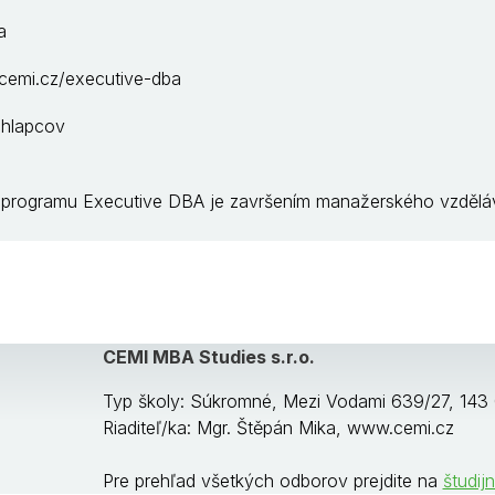
a
cemi.cz/executive-dba
chlapcov
 programu Executive DBA je završením manažerského vzdělává
CEMI MBA Studies s.r.o.
Typ školy: Súkromné, Mezi Vodami 639/27, 143
Riaditeľ/ka: Mgr. Štěpán Mika, www.cemi.cz
Pre prehľad všetkých odborov prejdite na
študij