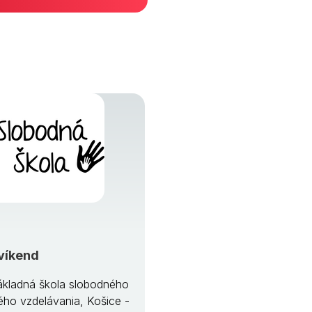
víkend
kladná škola slobodného
ého vzdelávania, Košice -