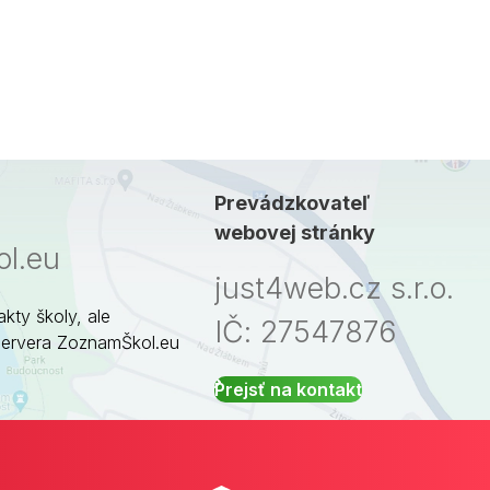
Prevádzkovateľ
webovej stránky
l.eu
just4web.cz s.r.o.
akty školy, ale
IČ: 27547876
servera ZoznamŠkol.eu
Prejsť na kontakt