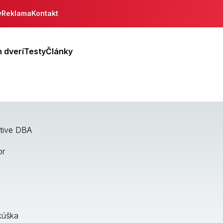
y
Reklama
Kontakt
 dverí
Testy
Články
tive DBA
or
kúška