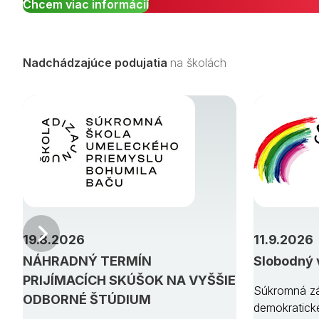
Chcem viac informácií
Nadchádzajúce podujatia
na školách
Predchádzajúci
19.8.2026
11.9.2026
NÁHRADNÝ TERMÍN
Slobodný 
PRIJÍMACÍCH SKÚŠOK NA VYŠŠIE
Súkromná zá
ODBORNÉ ŠTÚDIUM
demokratick