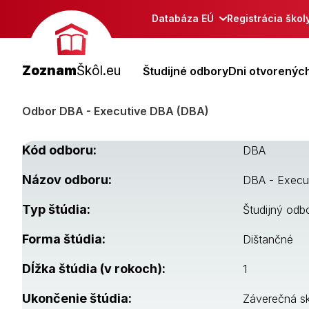
Databáza EÚ
Registrácia škol
Zoznam
Škôl.eu
Študijné odbory
Dni otvorených
Odbor DBA - Executive DBA (DBA)
Kód odboru:
DBA
Názov odboru:
DBA - Execu
Typ štúdia:
Študijný odb
Forma štúdia:
Dištančné
Dĺžka štúdia (v rokoch):
1
Ukončenie štúdia:
Záverečná s