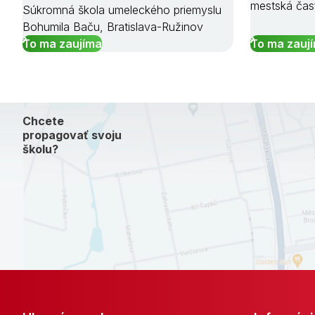
mestská čas
Súkromná škola umeleckého priemyslu
Bohumila Baču, Bratislava-Ružinov
To ma zaujíma
To ma zauj
Chcete
propagovať svoju
školu?