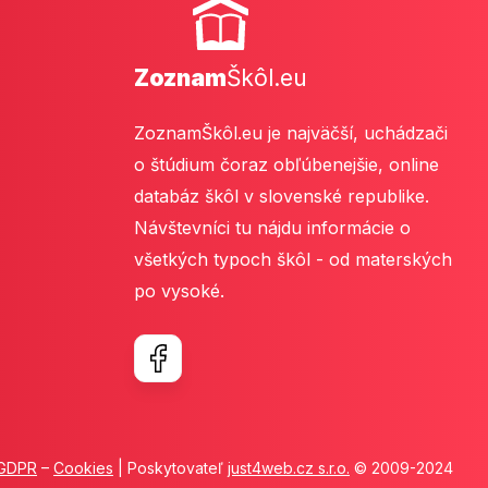
Zoznam
Škôl.eu
ZoznamŠkôl.eu je najväčší, uchádzači
o štúdium čoraz obľúbenejšie, online
databáz škôl v slovenské republike.
Návštevníci tu nájdu informácie o
všetkých typoch škôl - od materských
po vysoké.
GDPR
–
Cookies
| Poskytovateľ
just4web.cz s.r.o.
© 2009-2024