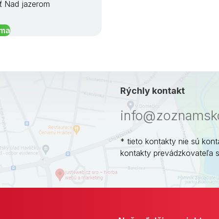
ť Nad jazerom
íma
Rýchly kontakt
info@zoznamsko
* tieto kontakty nie sú kont
kontakty prevádzkovateľa 