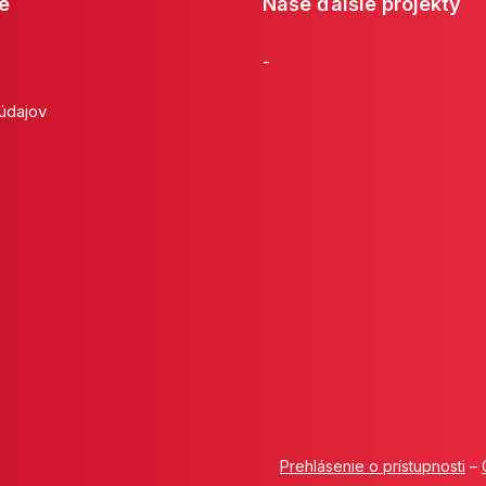
e
Naše ďalšie projekty
-
 údajov
Prehlásenie o prístupnosti
–