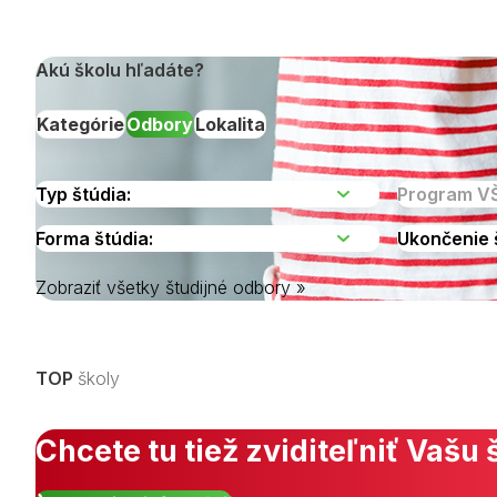
Akú školu hľadáte?
Kategórie
Odbory
Lokalita
Zobraziť všetky študijné odbory »
Vyberte kraj
TOP
školy
Chcete tu tiež zviditeľniť Vašu 