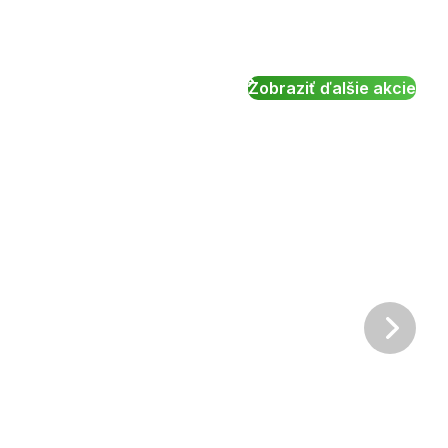
Zobraziť ďalšie akcie
Ďalš