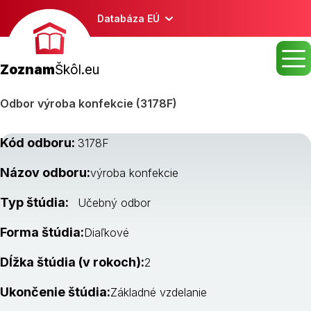
Databáza EÚ
Zoznam
Škôl.eu
Odbor výroba konfekcie (3178F)
Kód odboru:
3178F
Názov odboru:
výroba konfekcie
Typ štúdia:
Učebný odbor
Forma štúdia:
Diaľkové
Dĺžka štúdia (v rokoch):
2
Ukončenie štúdia:
Základné vzdelanie