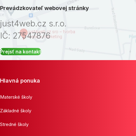
Prevádzkovateľ webovej stránky
just4web.cz s.r.o.
IČ: 27547876
Prejsť na kontakt
Hlavná ponuka
Materské školy
Základné školy
Stredné školy