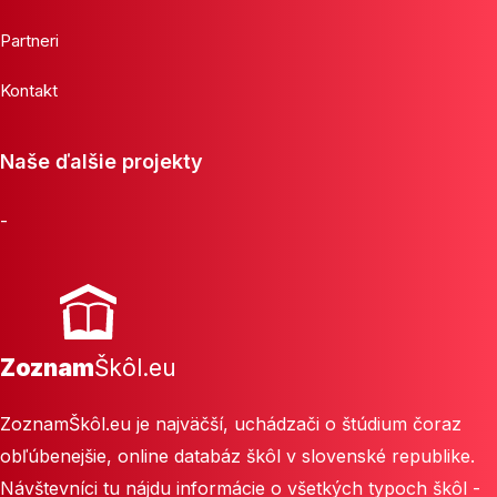
Partneri
Kontakt
Naše ďalšie projekty
-
Zoznam
Škôl.eu
ZoznamŠkôl.eu je najväčší, uchádzači o štúdium čoraz
obľúbenejšie, online databáz škôl v slovenské republike.
Návštevníci tu nájdu informácie o všetkých typoch škôl -