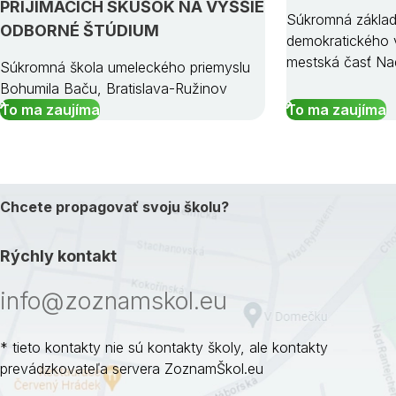
PRIJÍMACÍCH SKÚŠOK NA VYŠŠIE
Súkromná základ
ODBORNÉ ŠTÚDIUM
demokratického v
mestská časť Na
Súkromná škola umeleckého priemyslu
Bohumila Baču, Bratislava-Ružinov
To ma zaujíma
To ma zaujíma
Chcete propagovať svoju školu?
Rýchly kontakt
info@zoznamskol.eu
* tieto kontakty nie sú kontakty školy, ale kontakty
prevádzkovateľa servera ZoznamŠkol.eu