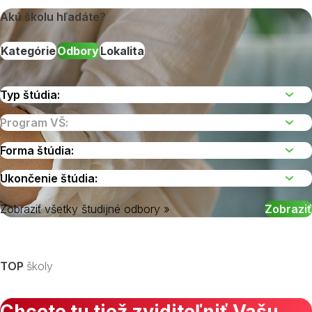
Akú školu hľadáte?
Kategórie
Odbory
Lokalita
Zobraziť všetky študijné odbory »
Vyberte kraj
TOP
školy
Chcete tu tiež zviditeľniť Vašu