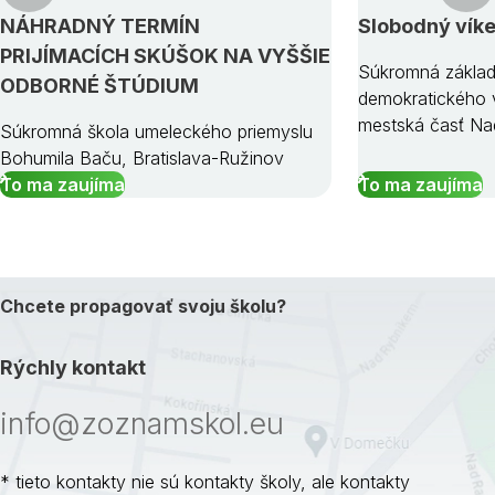
NÁHRADNÝ TERMÍN
Slobodný vík
PRIJÍMACÍCH SKÚŠOK NA VYŠŠIE
Súkromná základ
ODBORNÉ ŠTÚDIUM
demokratického v
mestská časť Na
Súkromná škola umeleckého priemyslu
Bohumila Baču, Bratislava-Ružinov
To ma zaujíma
To ma zaujíma
Chcete propagovať svoju školu?
Rýchly kontakt
info@zoznamskol.eu
* tieto kontakty nie sú kontakty školy, ale kontakty