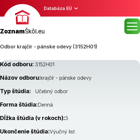
Databáza EÚ
Zoznam
Škôl.eu
Odbor krajčír - pánske odevy (3152H01)
Kód odboru:
3152H01
Názov odboru:
krajčír - pánske odevy
Typ štúdia:
Učebný odbor
Forma štúdia:
Denná
Dĺžka štúdia (v rokoch):
3
Ukončenie štúdia:
Výučný list