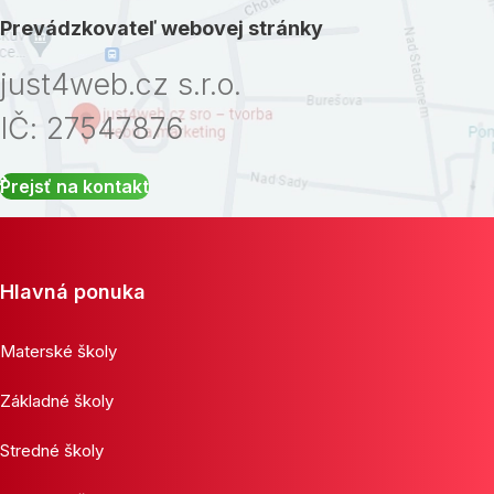
Prevádzkovateľ webovej stránky
just4web.cz s.r.o.
IČ: 27547876
Prejsť na kontakt
Hlavná ponuka
Materské školy
Základné školy
Stredné školy