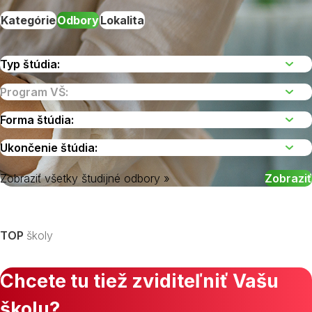
Kategórie
Odbory
Lokalita
Zobraziť všetky študijné odbory »
Vyberte kraj
TOP
školy
Chcete tu tiež zviditeľniť Vašu
školu?