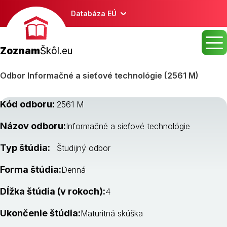
Databáza EÚ
Zoznam
Škôl.eu
Odbor Informačné a sieťové technológie (2561 M)
Kód odboru:
2561 M
Názov odboru:
Informačné a sieťové technológie
Typ štúdia:
Študijný odbor
Forma štúdia:
Denná
Dĺžka štúdia (v rokoch):
4
Ukončenie štúdia:
Maturitná skúška