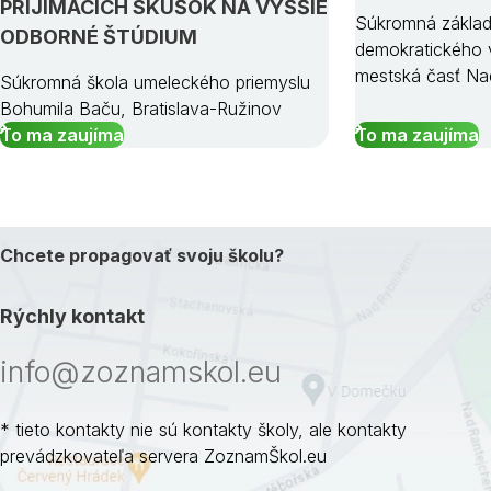
PRIJÍMACÍCH SKÚŠOK NA VYŠŠIE
Súkromná základ
ODBORNÉ ŠTÚDIUM
demokratického v
mestská časť Na
Súkromná škola umeleckého priemyslu
Bohumila Baču, Bratislava-Ružinov
To ma zaujíma
To ma zaujíma
Chcete propagovať svoju školu?
Rýchly kontakt
info@zoznamskol.eu
* tieto kontakty nie sú kontakty školy, ale kontakty
prevádzkovateľa servera ZoznamŠkol.eu