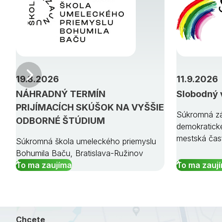
Predchádzajúci
19.8.2026
11.9.2026
NÁHRADNÝ TERMÍN
Slobodný 
PRIJÍMACÍCH SKÚŠOK NA VYŠŠIE
Súkromná zá
ODBORNÉ ŠTÚDIUM
demokratick
mestská čas
Súkromná škola umeleckého priemyslu
Bohumila Baču, Bratislava-Ružinov
To ma zaujíma
To ma zauj
Chcete