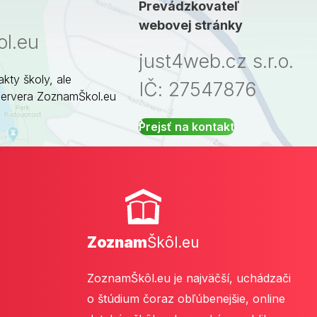
Prevádzkovateľ
webovej stránky
l.eu
just4web.cz s.r.o.
akty školy, ale
IČ: 27547876
servera ZoznamŠkol.eu
Prejsť na kontakt
Zoznam
Škôl.eu
ZoznamŠkôl.eu je najväčší, uchádzači
o štúdium čoraz obľúbenejšie, online