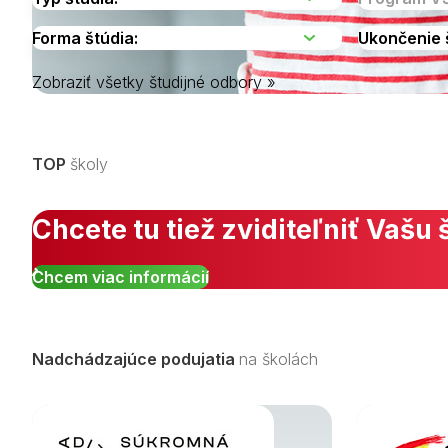
Zobraziť všetky študijné odbory »
Vyberte kraj
TOP
školy
Chcete tu tiež zviditeľniť Vašu 
Chcem viac informácií
Nadchádzajúce podujatia
na školách