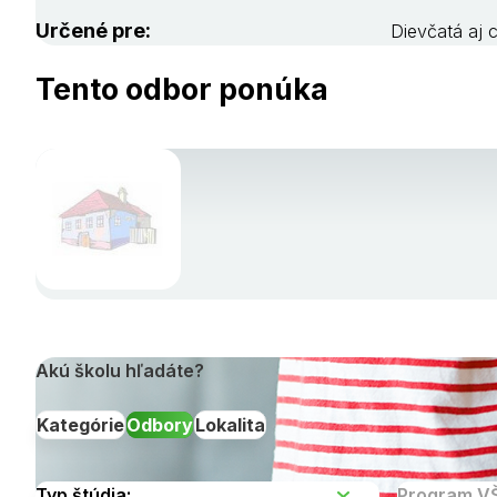
Určené pre:
Dievčatá aj 
Tento odbor ponúka
Akú školu hľadáte?
Kategórie
Odbory
Lokalita