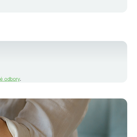
né odbory
.