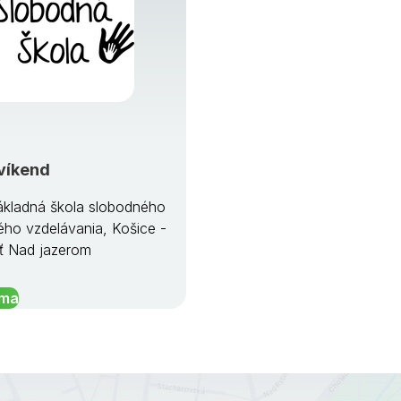
víkend
kladná škola slobodného
ého vzdelávania, Košice -
ť Nad jazerom
íma