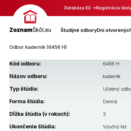
Databáza EÚ
Registrácia škol
Zoznam
Škôl.eu
Študijné odbory
Dni otvorených
Odbor kaderník (6456 H)
Kód odboru:
6456 H
Názov odboru:
kaderník
Typ štúdia:
Učebný odb
Forma štúdia:
Denná
Dĺžka štúdia (v rokoch):
3
Ukončenie štúdia:
Výučný list