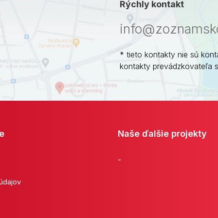
Rýchly kontakt
info@zoznamsko
* tieto kontakty nie sú kont
kontakty prevádzkovateľa 
e
Naše ďalšie projekty
-
 údajov