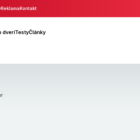
y
Reklama
Kontakt
 dverí
Testy
Články
or