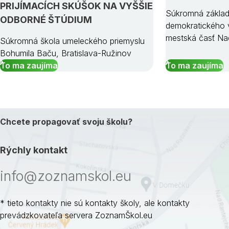
PRIJÍMACÍCH SKÚŠOK NA VYŠŠIE
Súkromná základ
ODBORNÉ ŠTÚDIUM
demokratického v
mestská časť Na
Súkromná škola umeleckého priemyslu
Bohumila Baču, Bratislava-Ružinov
To ma zaujíma
To ma zaujíma
Chcete propagovať svoju školu?
Rýchly kontakt
info@zoznamskol.eu
* tieto kontakty nie sú kontakty školy, ale kontakty
prevádzkovateľa servera ZoznamŠkol.eu