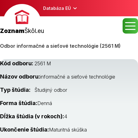
Databáza EÚ
Zoznam
Škôl.eu
Odbor informačné a sieťové technológie (2561 M)
Kód odboru:
2561 M
Názov odboru:
informačné a sieťové technológie
Typ štúdia:
Študijný odbor
Forma štúdia:
Denná
Dĺžka štúdia (v rokoch):
4
Ukončenie štúdia:
Maturitná skúška