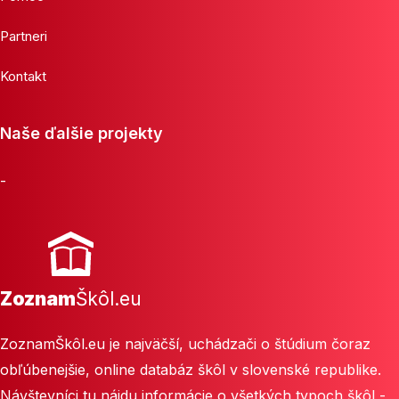
Partneri
Kontakt
Naše ďalšie projekty
-
Zoznam
Škôl.eu
ZoznamŠkôl.eu je najväčší, uchádzači o štúdium čoraz
obľúbenejšie, online databáz škôl v slovenské republike.
Návštevníci tu nájdu informácie o všetkých typoch škôl -