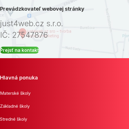
Prevádzkovateľ webovej stránky
just4web.cz s.r.o.
IČ: 27547876
Prejsť na kontakt
Hlavná ponuka
Materské školy
Základné školy
Stredné školy