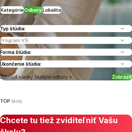
Kategórie
Odbory
Lokalita
Zobraziť všetky študijné odbory »
Vyberte kraj
TOP
školy
Chcete tu tiež zviditeľniť Vašu