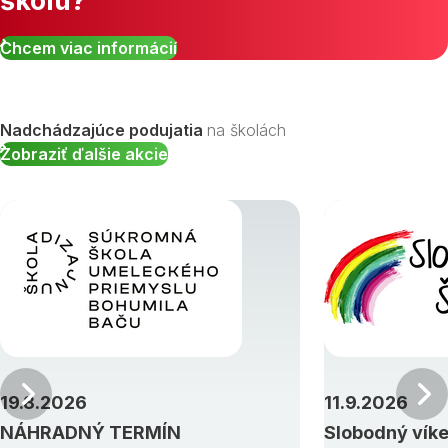
školu?
Chcem viac informácií
Nadchádzajúce podujatia
na školách
Zobraziť ďalšie akcie
Predchádzajúci
19.8.2026
11.9.2026
NÁHRADNÝ TERMÍN
Slobodný vík