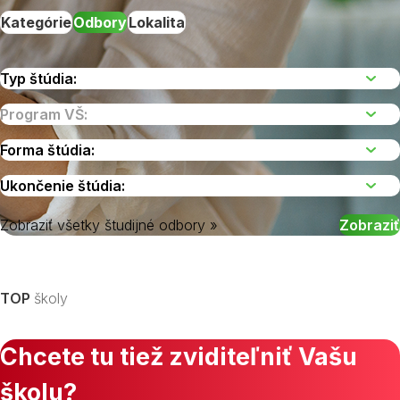
Kategórie
Odbory
Lokalita
Zobraziť všetky študijné odbory »
Vyberte kraj
TOP
školy
Chcete tu tiež zviditeľniť Vašu
školu?