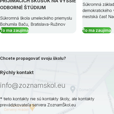
PRIJÍMACÍCH SKÚŠOK NA VYŠŠIE
Súkromná základ
ODBORNÉ ŠTÚDIUM
demokratického v
mestská časť Na
Súkromná škola umeleckého priemyslu
Bohumila Baču, Bratislava-Ružinov
To ma zaujíma
To ma zaujíma
Chcete propagovať svoju školu?
Rýchly kontakt
info@zoznamskol.eu
* tieto kontakty nie sú kontakty školy, ale kontakty
prevádzkovateľa servera ZoznamŠkol.eu