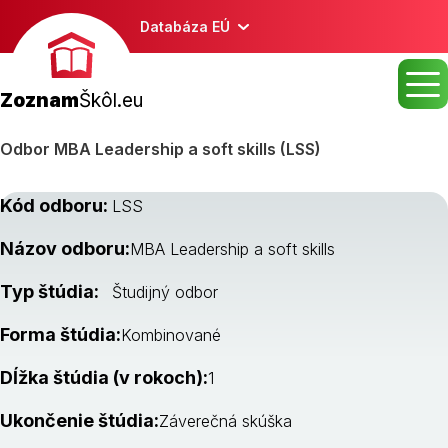
Databáza EÚ
Zoznam
Škôl.eu
Odbor MBA Leadership a soft skills (LSS)
Kód odboru:
LSS
Názov odboru:
MBA Leadership a soft skills
Typ štúdia:
Študijný odbor
Forma štúdia:
Kombinované
Dĺžka štúdia (v rokoch):
1
Ukončenie štúdia:
Záverečná skúška