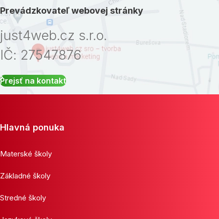
Prevádzkovateľ webovej stránky
just4web.cz s.r.o.
IČ: 27547876
Prejsť na kontakt
Hlavná ponuka
Materské školy
Základné školy
Stredné školy