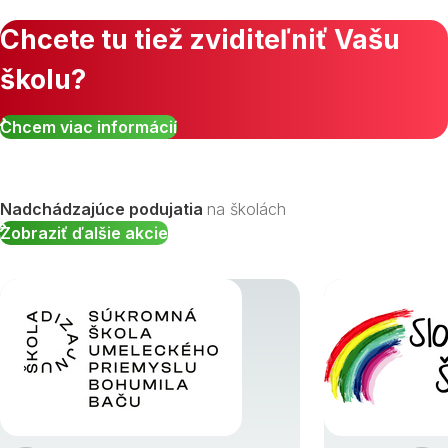
Chcete tu tiež zviditeľniť Vašu
školu?
Chcem viac informácií
Nadchádzajúce podujatia
na školách
Zobraziť ďalšie akcie