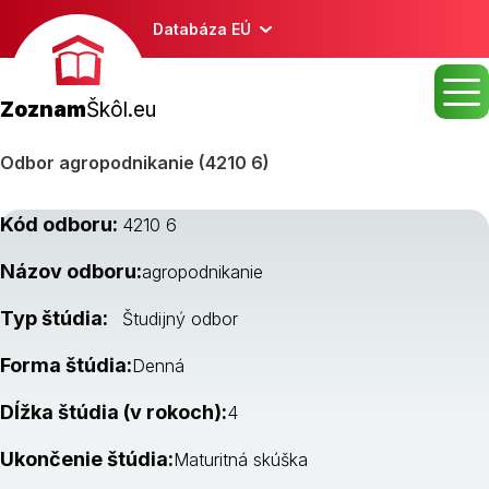
Databáza EÚ
Zoznam
Škôl.eu
Odbor agropodnikanie (4210 6)
Kód odboru:
4210 6
Názov odboru:
agropodnikanie
Typ štúdia:
Študijný odbor
Forma štúdia:
Denná
Dĺžka štúdia (v rokoch):
4
Ukončenie štúdia:
Maturitná skúška