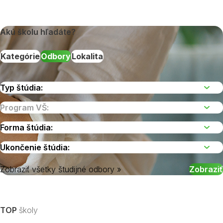
Akú školu hľadáte?
Kategórie
Odbory
Lokalita
Zobraziť všetky študijné odbory »
Vyberte kraj
TOP
školy