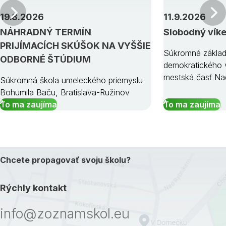
Predchádzajúci
19.8.2026
11.9.2026
NÁHRADNÝ TERMÍN
Slobodný vík
PRIJÍMACÍCH SKÚŠOK NA VYŠŠIE
Súkromná základ
ODBORNÉ ŠTÚDIUM
demokratického v
mestská časť Na
Súkromná škola umeleckého priemyslu
Bohumila Baču, Bratislava-Ružinov
To ma zaujíma
To ma zaujíma
Chcete propagovať svoju školu?
Rýchly kontakt
info@zoznamskol.eu