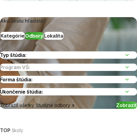
Akú školu hľadáte?
Kategórie
Odbory
Lokalita
Zobraziť všetky študijné odbory »
Vyberte kraj
TOP
školy