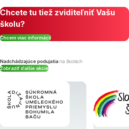
Chcete tu tiež zviditeľniť Vašu
školu?
Chcem viac informácií
Nadchádzajúce podujatia
na školách
Zobraziť ďalšie akcie