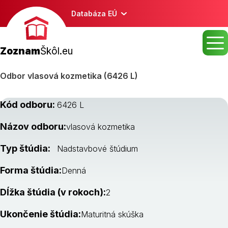
Databáza EÚ
Zoznam
Škôl.eu
Odbor vlasová kozmetika (6426 L)
Kód odboru:
6426 L
Názov odboru:
vlasová kozmetika
Typ štúdia:
Nadstavbové štúdium
Forma štúdia:
Denná
Dĺžka štúdia (v rokoch):
2
Ukončenie štúdia:
Maturitná skúška