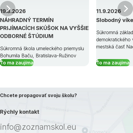
Predchádzajúci
19.8.2026
11.9.2026
NÁHRADNÝ TERMÍN
Slobodný vík
PRIJÍMACÍCH SKÚŠOK NA VYŠŠIE
Súkromná základ
ODBORNÉ ŠTÚDIUM
demokratického v
mestská časť Na
Súkromná škola umeleckého priemyslu
Bohumila Baču, Bratislava-Ružinov
To ma zaujíma
To ma zaujíma
Chcete propagovať svoju školu?
Rýchly kontakt
info@zoznamskol.eu