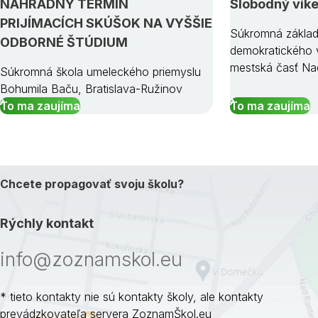
NÁHRADNÝ TERMÍN
Slobodný vík
PRIJÍMACÍCH SKÚŠOK NA VYŠŠIE
Súkromná základ
ODBORNÉ ŠTÚDIUM
demokratického v
mestská časť Na
Súkromná škola umeleckého priemyslu
Bohumila Baču, Bratislava-Ružinov
To ma zaujíma
To ma zaujíma
Chcete propagovať svoju školu?
Rýchly kontakt
info@zoznamskol.eu
* tieto kontakty nie sú kontakty školy, ale kontakty
prevádzkovateľa servera ZoznamŠkol.eu