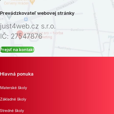
Prevádzkovateľ webovej stránky
just4web.cz s.r.o.
IČ: 27547876
Prejsť na kontakt
Hlavná ponuka
Materské školy
Základné školy
Stredné školy