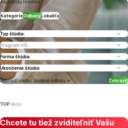
Akú školu hľadáte?
Kategórie
Odbory
Lokalita
Zobraziť všetky študijné odbory »
Vyberte kraj
TOP
školy
Chcete tu tiež zviditeľniť Vašu