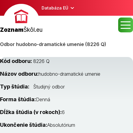
Databáza EÚ
Zoznam
Škôl.eu
Odbor hudobno-dramatické umenie (8226 Q)
Kód odboru:
8226 Q
Názov odboru:
hudobno-dramatické umenie
Typ štúdia:
Študijný odbor
Forma štúdia:
Denná
Dĺžka štúdia (v rokoch):
6
Ukončenie štúdia:
Absolutórium