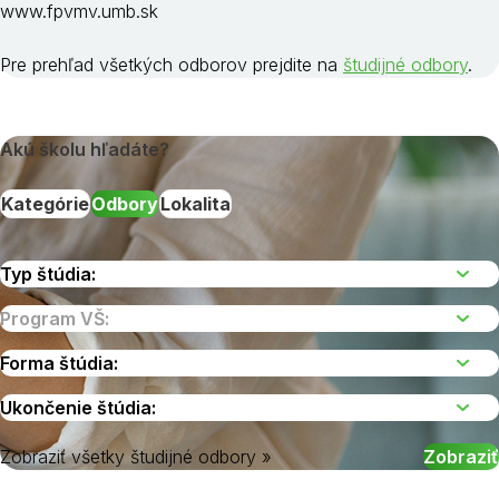
www.fpvmv.umb.sk
Pre prehľad všetkých odborov prejdite na
študijné odbory
.
Akú školu hľadáte?
Kategórie
Odbory
Lokalita
Zobraziť všetky študijné odbory »
Vyberte kraj