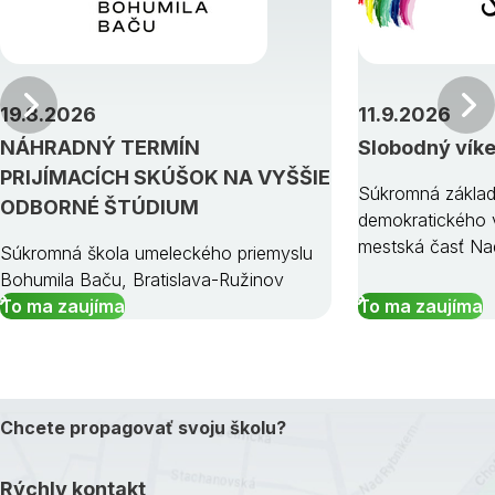
Predchádzajúci
19.8.2026
11.9.2026
NÁHRADNÝ TERMÍN
Slobodný vík
PRIJÍMACÍCH SKÚŠOK NA VYŠŠIE
Súkromná základ
ODBORNÉ ŠTÚDIUM
demokratického v
mestská časť Na
Súkromná škola umeleckého priemyslu
Bohumila Baču, Bratislava-Ružinov
To ma zaujíma
To ma zaujíma
Chcete propagovať svoju školu?
Rýchly kontakt