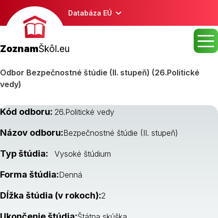
Databáza EÚ
Zoznam
Škôl.eu
Odbor Bezpečnostné štúdie (II. stupeň) (26.Politické
vedy)
Kód odboru:
26.Politické vedy
Názov odboru:
Bezpečnostné štúdie (II. stupeň)
Typ štúdia:
Vysoké štúdium
Forma štúdia:
Denná
Dĺžka štúdia (v rokoch):
2
Ukončenie štúdia:
Štátna skúška