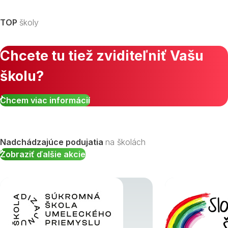
TOP
školy
Chcete tu tiež zviditeľniť Vašu
školu?
Chcem viac informácií
Nadchádzajúce podujatia
na školách
Zobraziť ďalšie akcie