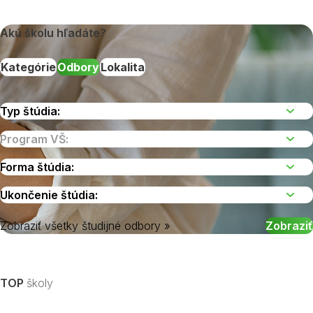
Akú školu hľadáte?
Kategórie
Odbory
Lokalita
Zobraziť všetky študijné odbory »
Vyberte kraj
TOP
školy