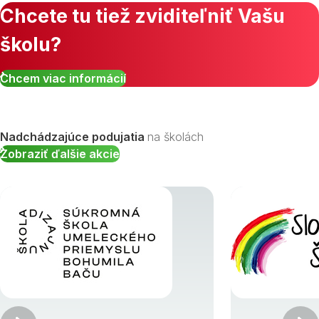
Chcete tu tiež zviditeľniť Vašu
školu?
Chcem viac informácií
Nadchádzajúce podujatia
na školách
Zobraziť ďalšie akcie