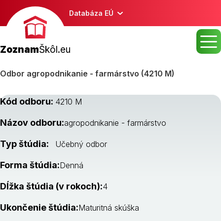
Databáza EÚ
Zoznam
Škôl.eu
Odbor agropodnikanie - farmárstvo (4210 M)
Kód odboru:
4210 M
Názov odboru:
agropodnikanie - farmárstvo
Typ štúdia:
Učebný odbor
Forma štúdia:
Denná
Dĺžka štúdia (v rokoch):
4
Ukončenie štúdia:
Maturitná skúška