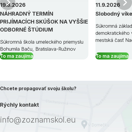
Predchádzajúci
19.8.2026
11.9.2026
NÁHRADNÝ TERMÍN
Slobodný vík
PRIJÍMACÍCH SKÚŠOK NA VYŠŠIE
Súkromná základ
ODBORNÉ ŠTÚDIUM
demokratického v
mestská časť Na
Súkromná škola umeleckého priemyslu
Bohumila Baču, Bratislava-Ružinov
To ma zaujíma
To ma zaujíma
Chcete propagovať svoju školu?
Rýchly kontakt
info@zoznamskol.eu