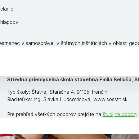
elanie
chlapcov
stnanec v samospráve, v štátnych inštitúciách v oblasti geodé
Stredná priemyselná škola stavebná Emila Belluša, St
Typ školy: Štátne, Staničná 4, 91105 Trenčín
Riaditeľ/ka: Ing. Slávka Hudcovicová, www.sosstn.sk
Pre prehľad všetkých odborov prejdite na
študijné odbory
.