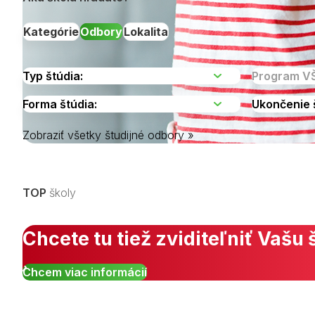
Kategórie
Odbory
Lokalita
Zobraziť všetky študijné odbory »
Vyberte kraj
TOP
školy
Chcete tu tiež zviditeľniť Vašu 
Chcem viac informácií