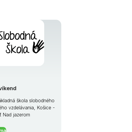
víkend
kladná škola slobodného
ého vzdelávania, Košice -
ť Nad jazerom
íma