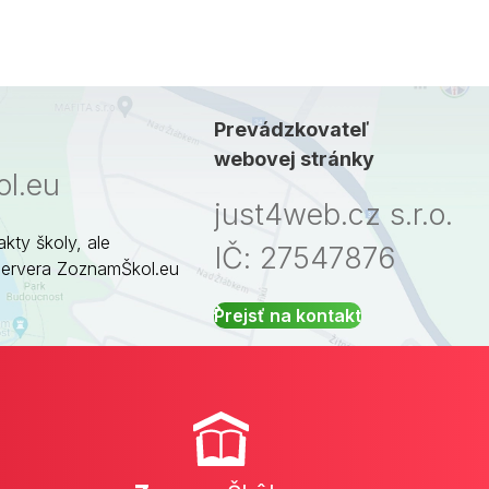
Prevádzkovateľ
webovej stránky
l.eu
just4web.cz s.r.o.
akty školy, ale
IČ: 27547876
servera ZoznamŠkol.eu
Prejsť na kontakt