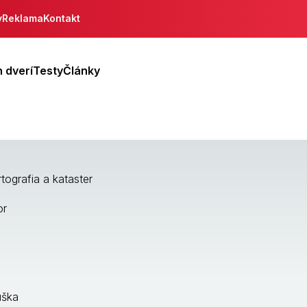
y
Reklama
Kontakt
 dverí
Testy
Články
tografia a kataster
or
úška