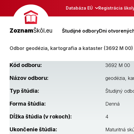
Databáza EÚ
Registrácia škol
Zoznam
Škôl.eu
Študijné odbory
Dni otvorených
Odbor geodézia, kartografia a kataster (3692 M 00)
Kód odboru:
3692 M 00
Názov odboru:
geodézia, kar
Typ štúdia:
Študijný odb
Forma štúdia:
Denná
Dĺžka štúdia (v rokoch):
4
Ukončenie štúdia:
Maturitná sk