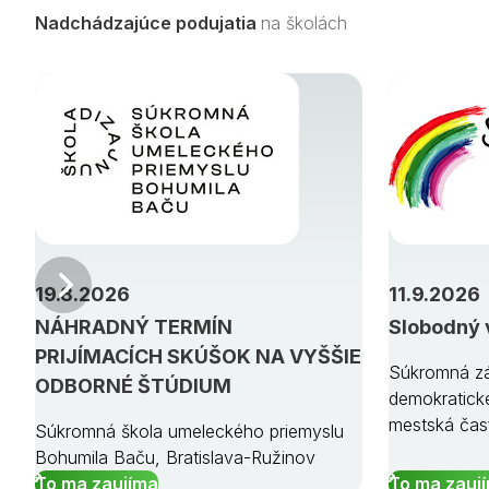
Nadchádzajúce podujatia
na školách
Predchádzajúci
19.8.2026
11.9.2026
NÁHRADNÝ TERMÍN
Slobodný 
PRIJÍMACÍCH SKÚŠOK NA VYŠŠIE
Súkromná zá
ODBORNÉ ŠTÚDIUM
demokratick
mestská čas
Súkromná škola umeleckého priemyslu
Bohumila Baču, Bratislava-Ružinov
To ma zaujíma
To ma zauj