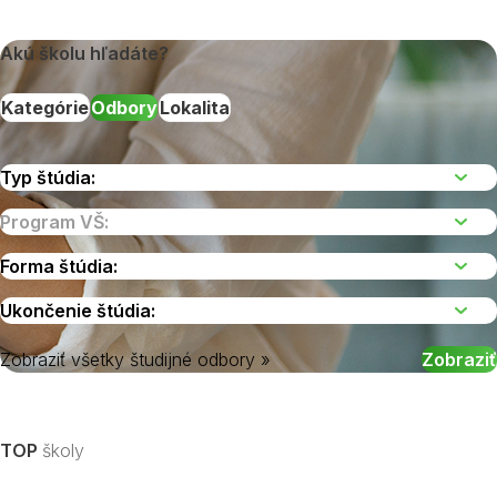
Akú školu hľadáte?
Kategórie
Odbory
Lokalita
Zobraziť všetky študijné odbory »
Vyberte kraj
TOP
školy