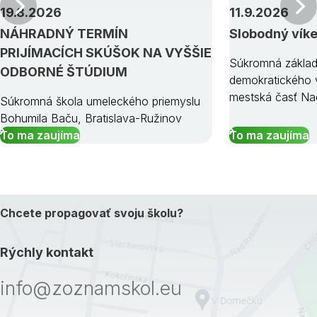
Predchádzajúci
19.8.2026
11.9.2026
NÁHRADNÝ TERMÍN
Slobodný vík
PRIJÍMACÍCH SKÚŠOK NA VYŠŠIE
Súkromná základ
ODBORNÉ ŠTÚDIUM
demokratického v
mestská časť Na
Súkromná škola umeleckého priemyslu
Bohumila Baču, Bratislava-Ružinov
To ma zaujíma
To ma zaujíma
Chcete propagovať svoju školu?
Rýchly kontakt
info@zoznamskol.eu