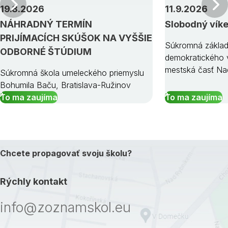
Predchádzajúci
19.8.2026
11.9.2026
NÁHRADNÝ TERMÍN
Slobodný vík
PRIJÍMACÍCH SKÚŠOK NA VYŠŠIE
Súkromná základ
ODBORNÉ ŠTÚDIUM
demokratického v
mestská časť Na
Súkromná škola umeleckého priemyslu
Bohumila Baču, Bratislava-Ružinov
To ma zaujíma
To ma zaujíma
Chcete propagovať svoju školu?
Rýchly kontakt
info@zoznamskol.eu