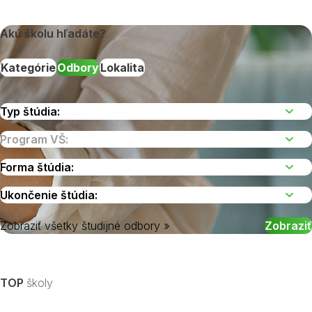
Akú školu hľadáte?
Kategórie
Odbory
Lokalita
Zobraziť všetky študijné odbory »
Vyberte kraj
TOP
školy