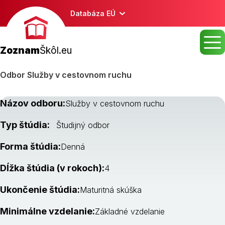
Databáza EÚ
Zoznam
Škôl.eu
Odbor Služby v cestovnom ruchu
Názov odboru:
Služby v cestovnom ruchu
Typ štúdia:
Študijný odbor
Forma štúdia:
Denná
Dĺžka štúdia (v rokoch):
4
Ukončenie štúdia:
Maturitná skúška
Minimálne vzdelanie:
Základné vzdelanie