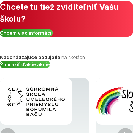
Chcete tu tiež zviditeľniť Vašu
školu?
Chcem viac informácií
Nadchádzajúce podujatia
na školách
Zobraziť ďalšie akcie