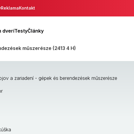
y
Reklama
Kontakt
 dverí
Testy
Články
endezések műszerésze (2413 4 H)
ojov a zariadení - gépek és berendezések műszerésze
or
kúška