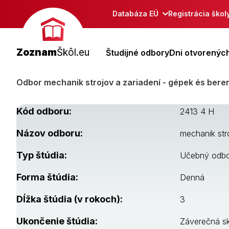
Databáza EÚ
Registrácia škol
Zoznam
Škôl.eu
Študijné odbory
Dni otvorených
Odbor mechanik strojov a zariadení - gépek és ber
Kód odboru:
2413 4 H
Názov odboru:
mechanik str
Typ štúdia:
Učebný odb
Forma štúdia:
Denná
Dĺžka štúdia (v rokoch):
3
Ukončenie štúdia:
Záverečná s