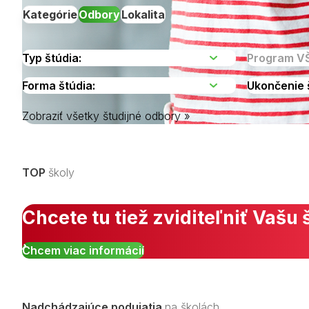
Kategórie
Odbory
Lokalita
Zobraziť všetky študijné odbory »
Vyberte kraj
TOP
školy
Chcete tu tiež zviditeľniť Vašu 
Chcem viac informácií
Nadchádzajúce podujatia
na školách