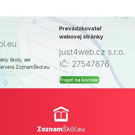
Prevádzkovateľ
webovej stránky
l.eu
just4web.cz s.r.o.
akty školy, ale
IČ: 27547876
servera ZoznamŠkol.eu
Prejsť na kontakt
Zoznam
Škôl.eu