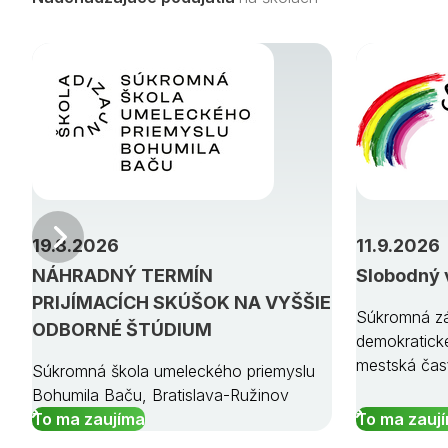
Predchádzajúci
19.8.2026
11.9.2026
NÁHRADNÝ TERMÍN
Slobodný 
PRIJÍMACÍCH SKÚŠOK NA VYŠŠIE
Súkromná zá
ODBORNÉ ŠTÚDIUM
demokratick
mestská čas
Súkromná škola umeleckého priemyslu
Bohumila Baču, Bratislava-Ružinov
To ma zaujíma
To ma zauj