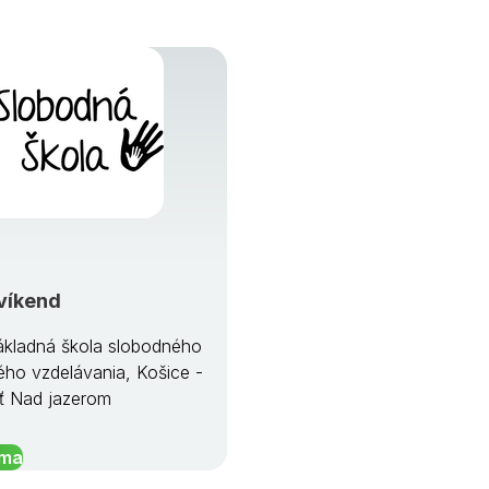
víkend
kladná škola slobodného
ého vzdelávania, Košice -
ť Nad jazerom
íma