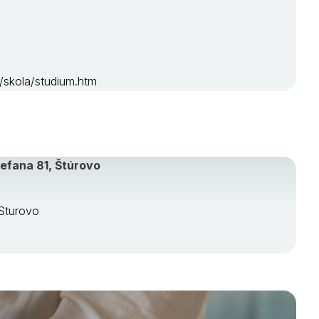
/skola/studium.htm
efana 81, Štúrovo
SSturovo