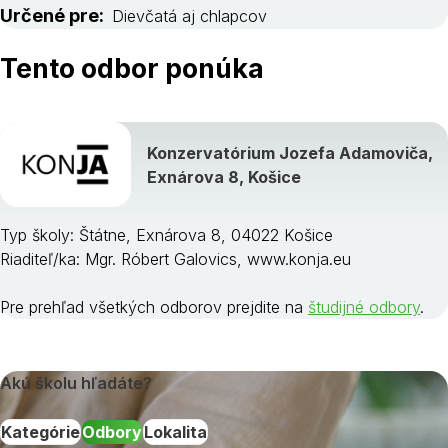
Určené pre:
Dievčatá aj chlapcov
Tento odbor ponúka
Konzervatórium Jozefa Adamoviča,
Exnárova 8, Košice
Typ školy: Štátne, Exnárova 8, 04022 Košice
Riaditeľ/ka: Mgr. Róbert Galovics, www.konja.eu
Pre prehľad všetkých odborov prejdite na
študijné odbory
.
Akú školu hľadáte?
Kategórie
Odbory
Lokalita