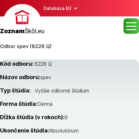
Databáza EÚ
Zoznam
Škôl.eu
Odbor spev (8228 Q)
Kód odboru:
8228 Q
Názov odboru:
spev
Typ štúdia:
Vyššie odborné štúdium
Forma štúdia:
Denná
Dĺžka štúdia (v rokoch):
6
Ukončenie štúdia:
Absolutórium