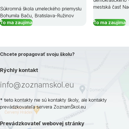
demokratického v
mestská časť Na
Súkromná škola umeleckého priemyslu
Bohumila Baču, Bratislava-Ružinov
To ma zaujíma
To ma zaujíma
Chcete propagovať svoju školu?
Rýchly kontakt
info@zoznamskol.eu
* tieto kontakty nie sú kontakty školy, ale kontakty
prevádzkovateľa servera ZoznamŠkol.eu
Prevádzkovateľ webovej stránky