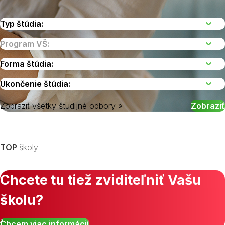
Zobraziť všetky študijné odbory »
Vyberte kraj
TOP
školy
Chcete tu tiež zviditeľniť Vašu
školu?
Chcem viac informácií