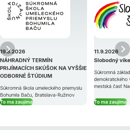
Predchádzajúci
19.8.2026
11.9.2026
NÁHRADNÝ TERMÍN
Slobodný vík
PRIJÍMACÍCH SKÚŠOK NA VYŠŠIE
Súkromná základ
ODBORNÉ ŠTÚDIUM
demokratického v
mestská časť Na
Súkromná škola umeleckého priemyslu
Bohumila Baču, Bratislava-Ružinov
To ma zaujíma
To ma zaujíma