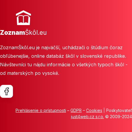
Zoznam
Škôl.eu
ZoznamŠkôl.eu je najväčší, uchádzači o štúdium čoraz
obľúbenejšie, online databáz škôl v slovenské republike.
Návštevníci tu nájdu informácie o všetkých typoch škôl -
od materských po vysoké.
Prehlásenie o prístupnosti
–
GDPR
–
Cookies
| Poskytovateľ
just4web.cz s.r.o.
© 2009-2024