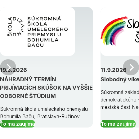
Predchádzajúci
19.8.2026
11.9.2026
NÁHRADNÝ TERMÍN
Slobodný vík
PRIJÍMACÍCH SKÚŠOK NA VYŠŠIE
Súkromná základ
ODBORNÉ ŠTÚDIUM
demokratického v
mestská časť Na
Súkromná škola umeleckého priemyslu
Bohumila Baču, Bratislava-Ružinov
To ma zaujíma
To ma zaujíma