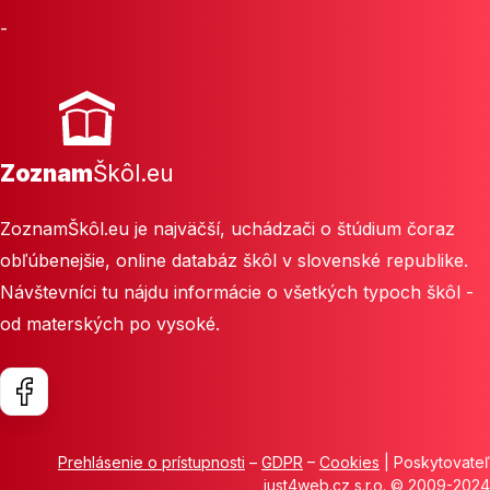
-
Zoznam
Škôl.eu
ZoznamŠkôl.eu je najväčší, uchádzači o štúdium čoraz
obľúbenejšie, online databáz škôl v slovenské republike.
Návštevníci tu nájdu informácie o všetkých typoch škôl -
od materských po vysoké.
Prehlásenie o prístupnosti
–
GDPR
–
Cookies
| Poskytovateľ
just4web.cz s.r.o.
© 2009-2024